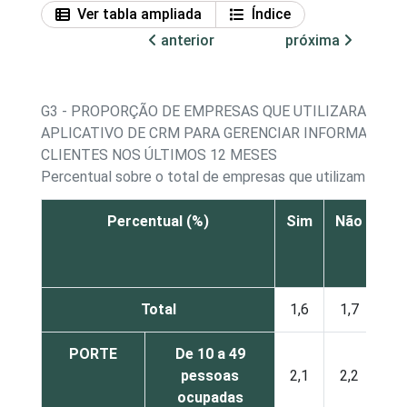
Ver tabla ampliada
Índice
anterior
próxima
G3 - PROPORÇÃO DE EMPRESAS QUE UTILIZARAM AL
APLICATIVO DE CRM PARA GERENCIAR INFORMAÇÕES
CLIENTES NOS ÚLTIMOS 12 MESES
Percentual sobre o total de empresas que utilizam comp
Percentual (%)
Sim
Não
Não
re
Total
1,6
1,7
PORTE
De 10 a 49
pessoas
2,1
2,2
ocupadas