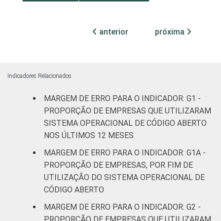
MERCADOS
Indústria de
2,6
2,7
DE
transformação
anterior
próxima
ATUAÇÃO -
CNAE 2.0
Construção
3,0
3,2
Comércio;
Indicadores Relacionados
reparação de
MARGEM DE ERRO PARA O INDICADOR: G1 -
veículos
3,4
3,6
automotores e
PROPORÇÃO DE EMPRESAS QUE UTILIZARAM
motocicletas
SISTEMA OPERACIONAL DE CÓDIGO ABERTO
NOS ÚLTIMOS 12 MESES
Transporte,
MARGEM DE ERRO PARA O INDICADOR: G1A -
armazenagem
3,5
3,7
PROPORÇÃO DE EMPRESAS, POR FIM DE
e correio
UTILIZAÇÃO DO SISTEMA OPERACIONAL DE
CÓDIGO ABERTO
Alojamento e
2,7
2,9
alimentação
MARGEM DE ERRO PARA O INDICADOR: G2 -
PROPORÇÃO DE EMPRESAS QUE UTILIZARAM