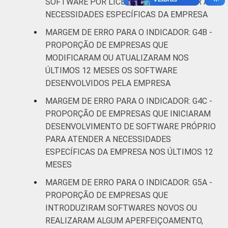
SOFTWARE POR LICENÇA PARA ATENDER A
atividades de
NECESSIDADES ESPECÍFICAS DA EMPRESA
serviços
MARGEM DE ERRO PARA O INDICADOR: G4B -
* Base: 7010 empresas que declararam usar
PROPORÇÃO DE EMPRESAS QUE
computador, com 10 ou mais pessoas
MODIFICARAM OU ATUALIZARAM NOS
ocupadas, que constituem os seguintes
ÚLTIMOS 12 MESES OS SOFTWARE
segmentos da CNAE 2.0 (C, F, G, H, I, J, L, M,
DESENVOLVIDOS PELA EMPRESA
N, R e S). Estimativa: 486345 empresas.
MARGEM DE ERRO PARA O INDICADOR: G4C -
Dados coletados entre setembro de 2014 e
PROPORÇÃO DE EMPRESAS QUE INICIARAM
março de 2015.
Fonte: NIC.br - set 2014 / mar 2015
DESENVOLVIMENTO DE SOFTWARE PRÓPRIO
PARA ATENDER A NECESSIDADES
ESPECÍFICAS DA EMPRESA NOS ÚLTIMOS 12
MESES
MARGEM DE ERRO PARA O INDICADOR: G5A -
PROPORÇÃO DE EMPRESAS QUE
INTRODUZIRAM SOFTWARES NOVOS OU
REALIZARAM ALGUM APERFEIÇOAMENTO,