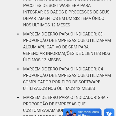
Atividades
PACOTES DE SOFTWARE ERP PARA
imobiliárias;
INTEGRAR OS DADOS E PROCESSOS DE SEUS
Atividades
DEPARTAMENTOS EM UM SISTEMA ÚNICO
profissionais,
NOS ÚLTIMOS 12 MESES
científicas e
4,6
4,6
MARGEM DE ERRO PARA O INDICADOR: G3 -
técnicas;
PROPORÇÃO DE EMPRESAS QUE UTILIZARAM
Atividades
ALGUM APLICATIVO DE CRM PARA
administrativas
GERENCIAR INFORMAÇÕES DE CLIENTES NOS
e serviços
ÚLTIMOS 12 MESES
complentares
MARGEM DE ERRO PARA O INDICADOR: G4 -
Informação e
PROPORÇÃO DE EMPRESAS QUE UTILIZARAM
4,5
4,5
Comunicação
COMPUTADOR POR TIPO DE SOFTWARE
UTILIZADOS NOS ÚLTIMOS 12 MESES
Artes, cultura,
MARGEM DE ERRO PARA O INDICADOR: G4A -
esporte e
PROPORÇÃO DE EMPRESAS QUE
recreação;
3,7
3,9
CUSTOMIZARAM SOFTWARE LIVRE OU
Outras