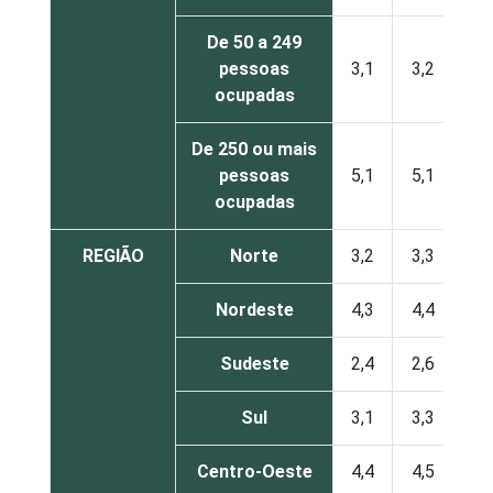
De 50 a 249
pessoas
3,1
3,2
ocupadas
De 250 ou mais
pessoas
5,1
5,1
ocupadas
REGIÃO
Norte
3,2
3,3
Nordeste
4,3
4,4
Sudeste
2,4
2,6
Sul
3,1
3,3
Centro-Oeste
4,4
4,5