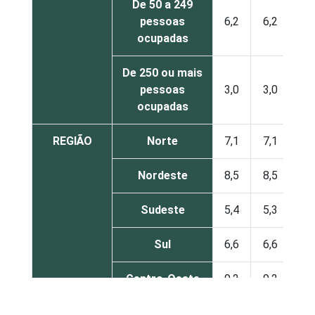
De 50 a 249
pessoas
6,2
6,2
ocupadas
De 250 ou mais
pessoas
3,0
3,0
ocupadas
REGIÃO
Norte
7,1
7,1
Nordeste
8,5
8,5
Sudeste
5,4
5,3
Sul
6,6
6,6
Centro-Oeste
9,2
9,2
MERCADOS
Indústria de