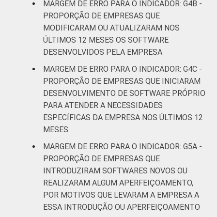
MARGEM DE ERRO PARA O INDICADOR: G4B -
PROPORÇÃO DE EMPRESAS QUE
* Base: 1678 empresas que declararam usar
MODIFICARAM OU ATUALIZARAM NOS
computador e que desenvolveram software
ÚLTIMOS 12 MESES OS SOFTWARE
próprio, com 10 ou mais pessoas ocupadas,
DESENVOLVIDOS PELA EMPRESA
que constituem os seguintes segmentos da
MARGEM DE ERRO PARA O INDICADOR: G4C -
CNAE 2.0 (C, F, G, H, I, J, L, M, N, R e S).
PROPORÇÃO DE EMPRESAS QUE INICIARAM
Estimativa: 116426 empresas. Respostas
estimuladas. Dados coletados entre
DESENVOLVIMENTO DE SOFTWARE PRÓPRIO
setembro de 2014 e março de 2015.
PARA ATENDER A NECESSIDADES
Fonte: NIC.br - set 2014 / mar 2015
ESPECÍFICAS DA EMPRESA NOS ÚLTIMOS 12
MESES
MARGEM DE ERRO PARA O INDICADOR: G5A -
PROPORÇÃO DE EMPRESAS QUE
INTRODUZIRAM SOFTWARES NOVOS OU
REALIZARAM ALGUM APERFEIÇOAMENTO,
POR MOTIVOS QUE LEVARAM A EMPRESA A
ESSA INTRODUÇÃO OU APERFEIÇOAMENTO