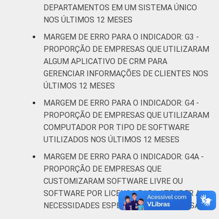
imobiliárias;
DEPARTAMENTOS EM UM SISTEMA ÚNICO
Atividades
NOS ÚLTIMOS 12 MESES
profissionais,
MARGEM DE ERRO PARA O INDICADOR: G3 -
científicas e
7,1
7,1
PROPORÇÃO DE EMPRESAS QUE UTILIZARAM
técnicas;
ALGUM APLICATIVO DE CRM PARA
Atividades
GERENCIAR INFORMAÇÕES DE CLIENTES NOS
administrativas
ÚLTIMOS 12 MESES
e serviços
complentares
MARGEM DE ERRO PARA O INDICADOR: G4 -
PROPORÇÃO DE EMPRESAS QUE UTILIZARAM
Informação e
COMPUTADOR POR TIPO DE SOFTWARE
3,5
3,4
Comunicação
UTILIZADOS NOS ÚLTIMOS 12 MESES
MARGEM DE ERRO PARA O INDICADOR: G4A -
Artes, cultura,
PROPORÇÃO DE EMPRESAS QUE
esporte e
CUSTOMIZARAM SOFTWARE LIVRE OU
recreação;
7,2
7,2
SOFTWARE POR LICENÇA PARA ATENDER A
Outras
NECESSIDADES ESPECÍFICAS DA EMPRESA
atividades de
serviços