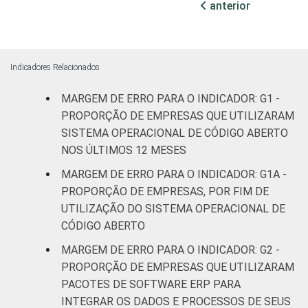
anterior
6,1
6,1
DE
transformação
ATUAÇÃO -
CNAE 2.0
Construção
8,9
8,9
Indicadores Relacionados
Comércio;
MARGEM DE ERRO PARA O INDICADOR: G1 -
reparação de
veículos
8,3
8,2
PROPORÇÃO DE EMPRESAS QUE UTILIZARAM
automotores e
SISTEMA OPERACIONAL DE CÓDIGO ABERTO
motocicletas
NOS ÚLTIMOS 12 MESES
MARGEM DE ERRO PARA O INDICADOR: G1A -
Transporte,
PROPORÇÃO DE EMPRESAS, POR FIM DE
armazenagem
7,5
7,5
UTILIZAÇÃO DO SISTEMA OPERACIONAL DE
e correio
CÓDIGO ABERTO
Alojamento e
MARGEM DE ERRO PARA O INDICADOR: G2 -
9,4
9,4
alimentação
PROPORÇÃO DE EMPRESAS QUE UTILIZARAM
PACOTES DE SOFTWARE ERP PARA
Atividades
INTEGRAR OS DADOS E PROCESSOS DE SEUS