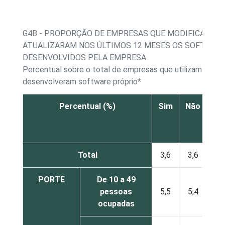
G4B - PROPORÇÃO DE EMPRESAS QUE MODIFICARAM
ATUALIZARAM NOS ÚLTIMOS 12 MESES OS SOFTWAR
DESENVOLVIDOS PELA EMPRESA
Percentual sobre o total de empresas que utilizam comp
desenvolveram software próprio*
Percentual (%)
Sim
Não
Não
re
Total
3,6
3,6
PORTE
De 10 a 49
pessoas
5,5
5,4
ocupadas