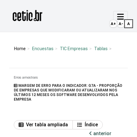
Ir para o conteúdo
Página inicial
A+
A-
A
Home
Encuestas
TIC Empresas
Tablas
Erros amostrais
MARGEM DE ERRO PARA O INDICADOR: G7A - PROPORÇÃO
DE EMPRESAS QUE MODIFICARAM OU ATUALIZARAM NOS
ÚLTIMOS 12 MESES OS SOFTWARE DESENVOLVIDOS PELA
EMPRESA
Ver tabla ampliada
Índice
anterior