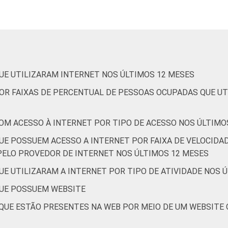
Informação e Comunicação
ividades imobiliárias; Atividades profissionais, científicas e
técnicas;
Atividades administrativas e serviços complementares
UE UTILIZARAM INTERNET NOS ÚLTIMOS 12 MESES
Artes, cultura, esporte e recreação, Outras atividades de
OR FAIXAS DE PERCENTUAL DE PESSOAS OCUPADAS QUE UT
serviços
OM ACESSO À INTERNET POR TIPO DE ACESSO NOS ÚLTIMO
UE POSSUEM ACESSO A INTERNET POR FAIXA DE VELOCID
ELO PROVEDOR DE INTERNET NOS ÚLTIMOS 12 MESES
E UTILIZARAM A INTERNET POR TIPO DE ATIVIDADE NOS 
QUE POSSUEM WEBSITE
QUE ESTÃO PRESENTES NA WEB POR MEIO DE UM WEBSITE 