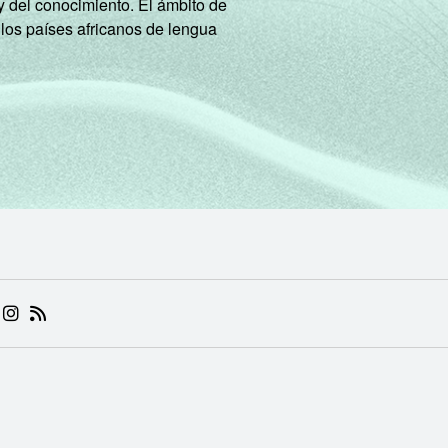
y del conocimiento. El ámbito de
 los países africanos de lengua
 (ABRE EM NOVA ABA)
.BR (ABRE EM NOVA ABA)
 NIC.BR (ABRE EM NOVA ABA)
 NIC.BR (ABRE EM NOVA ABA)
AM DO NIC.BR (ABRE EM NOVA ABA)
NKEDIN DO NIC.BR (ABRE EM NOVA ABA)
INSTAGRAM DO NIC.BR (ABRE EM NOVA ABA)
RSS DO NIC.BR (ABRE EM NOVA ABA)