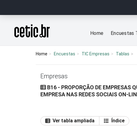
Ir para o conteúdo
Página inicial
Home
Encuestas 
Home
Encuestas
TIC Empresas
Tablas
Empresas
B16 - PROPORÇÃO DE EMPRESAS 
EMPRESA NAS REDES SOCIAIS ON-LI
Ver tabla ampliada
Índice