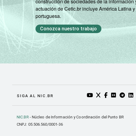
construcción de sociedades de la información 
actuación de Cetic.br incluye América Latina y
portuguesa.
Conozca nuestro trabajo
YOUTUBE DO NIC.BR
TWITTER DO NIC
FACEBOOK DO
FLICKR DO
TELEGR
LI
SIGA AL NIC.BR
NIC.BR
- Núcleo de Información y Coordinación del Punto BR
CNPJ: 05.506.560/0001-36