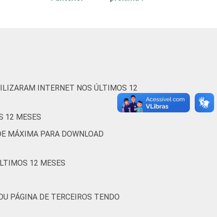
84
16
0
75
24
0
71
29
0
ILIZARAM INTERNET NOS ÚLTIMOS 12
S 12 MESES
ADE MÁXIMA PARA DOWNLOAD
ÚLTIMOS 12 MESES
OU PÁGINA DE TERCEIROS TENDO