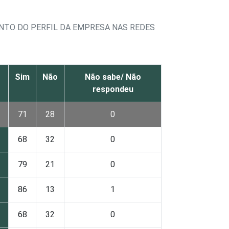
TO DO PERFIL DA EMPRESA NAS REDES
Sim
Não
Não sabe/ Não
respondeu
71
28
0
68
32
0
79
21
0
86
13
1
68
32
0