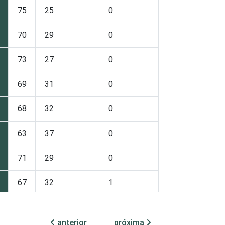
75
25
0
70
29
0
73
27
0
69
31
0
68
32
0
63
37
0
71
29
0
67
32
1
75
24
1
anterior
próxima