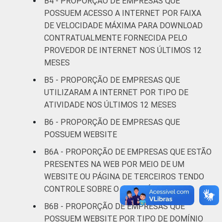
B4 - PROPORÇÃO DE EMPRESAS QUE
Alojamento e
99
1
POSSUEM ACESSO A INTERNET POR FAIXA
alimentação
DE VELOCIDADE MÁXIMA PARA DOWNLOAD
CONTRATUALMENTE FORNECIDA PELO
Informação e
100
0
PROVEDOR DE INTERNET NOS ÚLTIMOS 12
Comunicação
MESES
Atividades
B5 - PROPORÇÃO DE EMPRESAS QUE
imobiliárias;
UTILIZARAM A INTERNET POR TIPO DE
Atividades
ATIVIDADE NOS ÚLTIMOS 12 MESES
profissionais,
B6 - PROPORÇÃO DE EMPRESAS QUE
científicas e
99
1
POSSUEM WEBSITE
técnicas;
Atividades
B6A - PROPORÇÃO DE EMPRESAS QUE ESTÃO
administrativas
PRESENTES NA WEB POR MEIO DE UM
e serviços
WEBSITE OU PÁGINA DE TERCEIROS TENDO
complementares
CONTROLE SOBRE O CONTEÚDO
B6B - PROPORÇÃO DE EMPRESAS QUE
Artes, cultura,
POSSUEM WEBSITE POR TIPO DE DOMÍNIO
esporte e