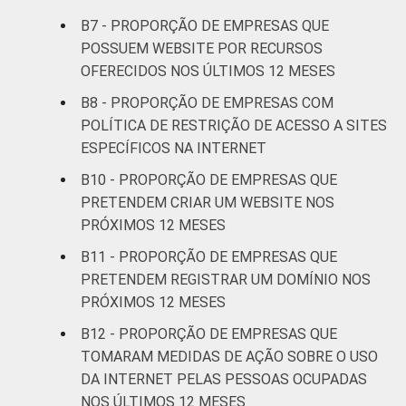
recreação,
B7 - PROPORÇÃO DE EMPRESAS QUE
99
1
Outras
POSSUEM WEBSITE POR RECURSOS
atividades de
OFERECIDOS NOS ÚLTIMOS 12 MESES
serviços
B8 - PROPORÇÃO DE EMPRESAS COM
POLÍTICA DE RESTRIÇÃO DE ACESSO A SITES
* Base: 6929 empresas que declararam ter
ESPECÍFICOS NA INTERNET
acesso à Internet, com 10 ou mais pessoas
ocupadas, que constituem os seguintes
B10 - PROPORÇÃO DE EMPRESAS QUE
segmentos da CNAE 2.0 (C, F, G, H, I, J, L, M,
PRETENDEM CRIAR UM WEBSITE NOS
N, R e S). Respostas estimuladas. Dados
PRÓXIMOS 12 MESES
coletados entre os meses de setembro e
B11 - PROPORÇÃO DE EMPRESAS QUE
dezembro de 2015.
PRETENDEM REGISTRAR UM DOMÍNIO NOS
PRÓXIMOS 12 MESES
B12 - PROPORÇÃO DE EMPRESAS QUE
TOMARAM MEDIDAS DE AÇÃO SOBRE O USO
DA INTERNET PELAS PESSOAS OCUPADAS
NOS ÚLTIMOS 12 MESES