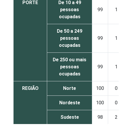
PORTE
De 10 a 49
pessoas
99
1
ocupadas
De 50 a 249
pessoas
99
1
ocupadas
De 250 ou mais
pessoas
99
1
ocupadas
REGIÃO
Norte
100
0
Nordeste
100
0
Sudeste
98
2
Sul
99
1