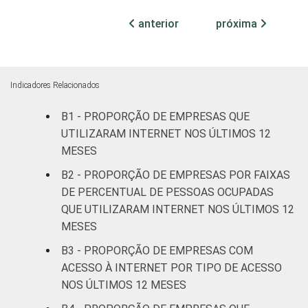
anterior
próxima
Centro-Oeste
99
1
MERCADOS
Indústria de
99
1
DE
transformação
Indicadores Relacionados
ATUAÇÃO -
CNAE 2.0
B1 - PROPORÇÃO DE EMPRESAS QUE
Construção
99
1
UTILIZARAM INTERNET NOS ÚLTIMOS 12
Comércio;
MESES
reparação de
B2 - PROPORÇÃO DE EMPRESAS POR FAIXAS
veículos
99
1
DE PERCENTUAL DE PESSOAS OCUPADAS
automotores e
QUE UTILIZARAM INTERNET NOS ÚLTIMOS 12
motocicletas
MESES
Transporte,
B3 - PROPORÇÃO DE EMPRESAS COM
armazenagem e
99
1
ACESSO À INTERNET POR TIPO DE ACESSO
comunicações
NOS ÚLTIMOS 12 MESES