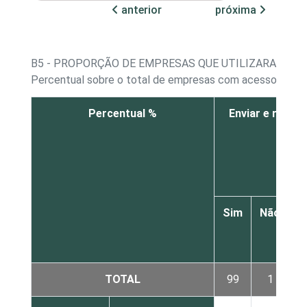
anterior
próxima
B5 - PROPORÇÃO DE EMPRESAS QUE UTILIZARAM A I
Percentual sobre o total de empresas com acesso à Int
Percentual %
Enviar e recebe
Sim
Não
N
r
TOTAL
99
1