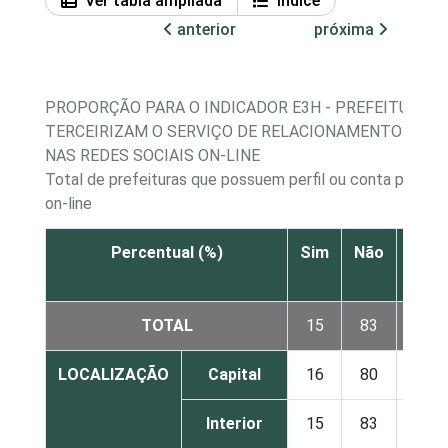
Ver tabla ampliada
Índice
anterior
próxima
PROPORÇÃO PARA O INDICADOR E3H - PREFEITURAS 
TERCEIRIZAM O SERVIÇO DE RELACIONAMENTO COM 
NAS REDES SOCIAIS ON-LINE
Total de prefeituras que possuem perfil ou conta próprio
on-line
Percentual (%)
Sim
Não
Não
sab
TOTAL
15
83
2
LOCALIZAÇÃO
Capital
16
80
4
Interior
15
83
2