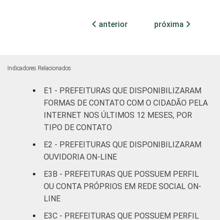
Mais de
anterior
próxima
100 mil
até 500
5
91
4
mil
habitantes
Indicadores Relacionados
E1 - PREFEITURAS QUE DISPONIBILIZARAM
Mais de
500 mil
21
74
5
FORMAS DE CONTATO COM O CIDADÃO PELA
habitantes
INTERNET NOS ÚLTIMOS 12 MESES, POR
TIPO DE CONTATO
Fonte: CGI.br/NIC.br, Centro Regional de
E2 - PREFEITURAS QUE DISPONIBILIZARAM
Estudos para o Desenvolvimento da
OUVIDORIA ON-LINE
Sociedade da Informação (Cetic.br),
E3B - PREFEITURAS QUE POSSUEM PERFIL
Pesquisa sobre o uso das tecnologias de
OU CONTA PRÓPRIOS EM REDE SOCIAL ON-
informação e comunicação no setor público
brasileiro - TIC Governo Eletrônico 2017
LINE
E3C - PREFEITURAS QUE POSSUEM PERFIL