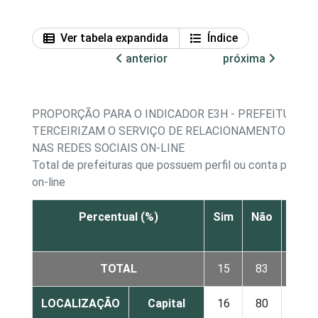
Ver tabela expandida
Índice
anterior
próxima
PROPORÇÃO PARA O INDICADOR E3H - PREFEITURAS 
TERCEIRIZAM O SERVIÇO DE RELACIONAMENTO COM 
NAS REDES SOCIAIS ON-LINE
Total de prefeituras que possuem perfil ou conta próprio
on-line
Percentual (%)
Sim
Não
Não
sab
TOTAL
15
83
2
LOCALIZAÇÃO
Capital
16
80
4