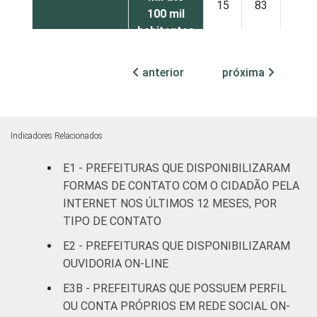
15
83
1
100 mil
habitantes
Mais de
anterior
próxima
100 mil
até 500
5
91
4
mil
habitantes
Indicadores Relacionados
E1 - PREFEITURAS QUE DISPONIBILIZARAM
Mais de
500 mil
21
74
5
FORMAS DE CONTATO COM O CIDADÃO PELA
habitantes
INTERNET NOS ÚLTIMOS 12 MESES, POR
TIPO DE CONTATO
Fonte: CGI.br/NIC.br, Centro Regional de
E2 - PREFEITURAS QUE DISPONIBILIZARAM
Estudos para o Desenvolvimento da
OUVIDORIA ON-LINE
Sociedade da Informação (Cetic.br),
E3B - PREFEITURAS QUE POSSUEM PERFIL
Pesquisa sobre o uso das tecnologias de
OU CONTA PRÓPRIOS EM REDE SOCIAL ON-
informação e comunicação no setor público