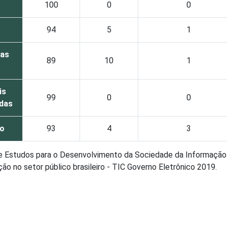
100
0
0
94
5
1
oas
89
10
1
is
99
0
0
das
do
93
4
3
de Estudos para o Desenvolvimento da Sociedade da Informação 
o no setor público brasileiro - TIC Governo Eletrônico 2019.