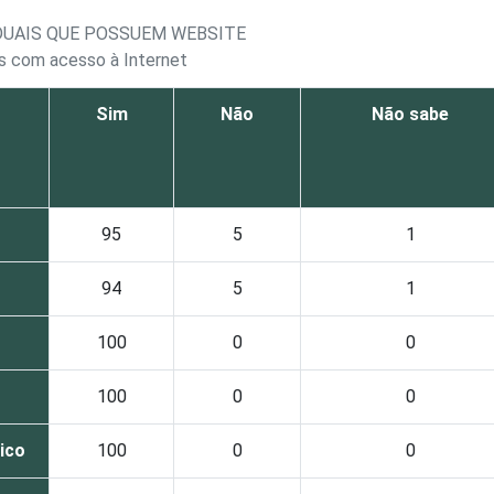
ADUAIS QUE POSSUEM WEBSITE
is com acesso à Internet
Sim
Não
Não sabe
95
5
1
94
5
1
100
0
0
100
0
0
lico
100
0
0