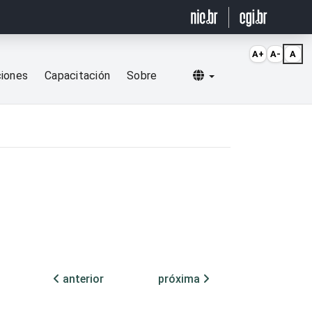
A+
A-
A
Selecionar idioma
ciones
Capacitación
Sobre
anterior
próxima