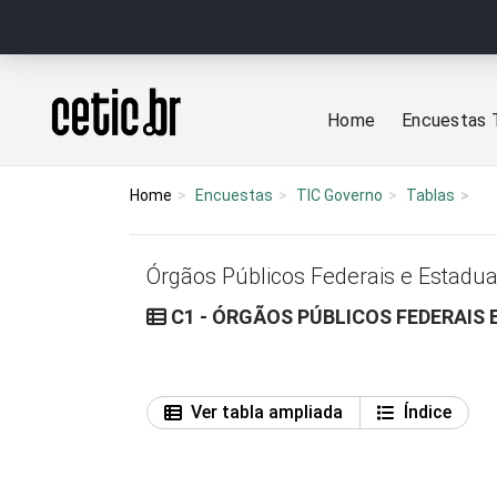
Ir para o conteúdo
Página inicial
Home
Encuestas 
Home
Encuestas
TIC Governo
Tablas
Órgãos Públicos Federais e Estadua
C1 - ÓRGÃOS PÚBLICOS FEDERAIS
Ver tabla ampliada
Índice