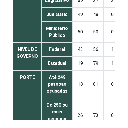
Legislativo
69
27
2
Judiciário
49
48
0
Ministério
50
50
0
Público
NÍVEL DE
Federal
43
56
1
GOVERNO
Estadual
19
79
1
PORTE
Até 249
pessoas
18
81
0
ocupadas
De 250 ou
mais
26
73
0
pessoas
ocupadas