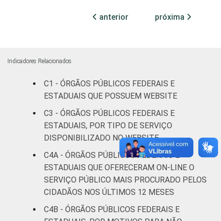
anterior
próxima
Não
10
85
6
declarado
Fonte: CGI.br/NIC.br, Centro Regional de
Indicadores Relacionados
Estudos para o Desenvolvimento da
Sociedade da Informação (Cetic.br),
C1 - ÓRGÃOS PÚBLICOS FEDERAIS E
Pesquisa sobre o uso das tecnologias de
ESTADUAIS QUE POSSUEM WEBSITE
informação e comunicação no setor público
C3 - ÓRGÃOS PÚBLICOS FEDERAIS E
brasileiro - TIC Governo Eletrônico 2019.
ESTADUAIS, POR TIPO DE SERVIÇO
DISPONIBILIZADO NO WEBSITE
C4A - ÓRGÃOS PÚBLICOS FEDERAIS E
ESTADUAIS QUE OFERECERAM ON-LINE O
SERVIÇO PÚBLICO MAIS PROCURADO PELOS
CIDADÃOS NOS ÚLTIMOS 12 MESES
C4B - ÓRGÃOS PÚBLICOS FEDERAIS E