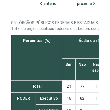
anterior
próxima
C5 - ÓRGÃOS PÚBLICOS FEDERAIS E ESTADUAIS, POR
Total de órgãos públicos federais e estaduais que poss
Percentual (%)
Áudio ou rádio w
Sim
Não
Não
sabe
r
Total
21
77
1
PODER
Executivo
16
82
1