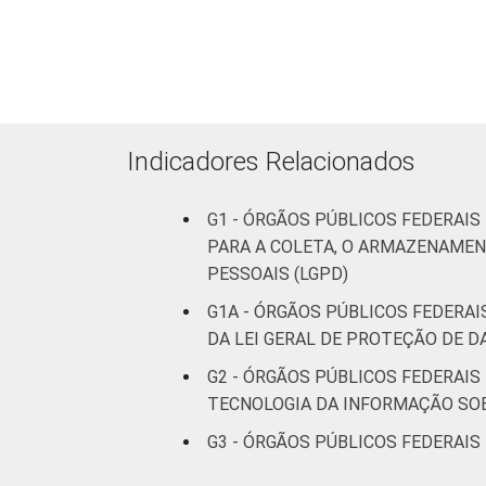
De 250 ou
mais
49
47
pessoas
ocupadas
Indicadores Relacionados
Não
23
57
declarado
G1 - ÓRGÃOS PÚBLICOS FEDERAIS
PARA A COLETA, O ARMAZENAMEN
Fonte: CGI.br/NIC.br, Centro Regional 
tecnologias de informação e comunicaçã
PESSOAIS (LGPD)
G1A - ÓRGÃOS PÚBLICOS FEDERA
DA LEI GERAL DE PROTEÇÃO DE D
G2 - ÓRGÃOS PÚBLICOS FEDERAIS
TECNOLOGIA DA INFORMAÇÃO SOB
G3 - ÓRGÃOS PÚBLICOS FEDERAIS