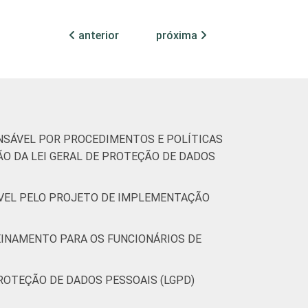
anterior
próxima
30
63
7
0
26
70
4
24
58
15
3
15
62
19
ONSÁVEL POR PROCEDIMENTOS E POLÍTICAS
O DA LEI GERAL DE PROTEÇÃO DE DADOS
(Cetic.br), Pesquisa sobre o uso das
SÁVEL PELO PROJETO DE IMPLEMENTAÇÃO
REINAMENTO PARA OS FUNCIONÁRIOS DE
PROTEÇÃO DE DADOS PESSOAIS (LGPD)