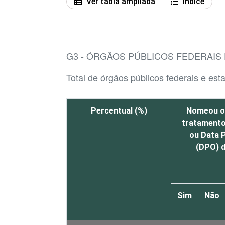
Ver tabla ampliada
Índice
G3 - ÓRGÃOS PÚBLICOS FEDERAIS 
Total de órgãos públicos federais e est
Percentual (%)
Nomeou o
tratamento
ou Data P
(DPO) d
Sim
Não