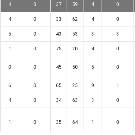
4
0
37
59
4
0
4
0
33
62
4
0
5
0
43
53
3
3
1
0
75
20
4
0
0
0
45
50
5
0
6
0
65
25
9
1
4
0
34
63
3
0
1
0
35
64
1
0