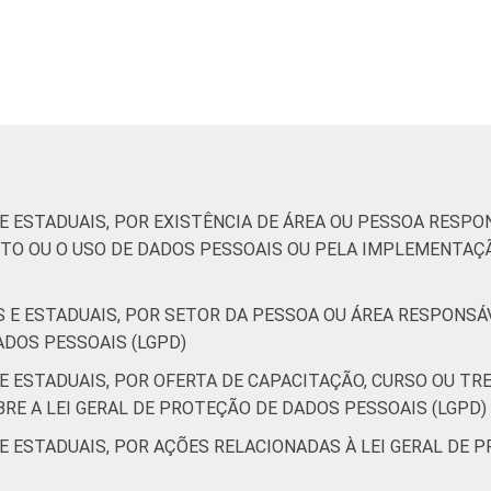
4
0
40
57
3
0
17
3
30
53
14
3
 E ESTADUAIS, POR EXISTÊNCIA DE ÁREA OU PESSOA RESP
TO OU O USO DE DADOS PESSOAIS OU PELA IMPLEMENTAÇÃ
de Estudos para o Desenvolvimento da Sociedade da Informação 
o no setor público brasileiro - TIC Governo Eletrônico 2021.
IS E ESTADUAIS, POR SETOR DA PESSOA OU ÁREA RESPON
ADOS PESSOAIS (LGPD)
 E ESTADUAIS, POR OFERTA DE CAPACITAÇÃO, CURSO OU T
RE A LEI GERAL DE PROTEÇÃO DE DADOS PESSOAIS (LGPD)
 E ESTADUAIS, POR AÇÕES RELACIONADAS À LEI GERAL DE 