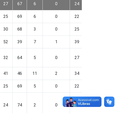
27
67
6
0
24
71
5
25
69
6
0
22
72
5
30
68
3
0
25
70
3
52
39
7
1
39
57
4
32
64
5
0
27
59
14
41
46
11
2
34
58
7
25
69
5
0
22
72
5
24
74
2
0
23
74
2