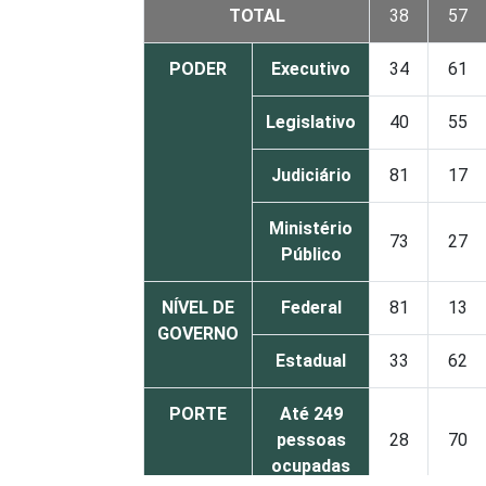
TOTAL
38
57
PODER
Executivo
34
61
Legislativo
40
55
Judiciário
81
17
Ministério
73
27
Público
NÍVEL DE
Federal
81
13
GOVERNO
Estadual
33
62
PORTE
Até 249
pessoas
28
70
ocupadas