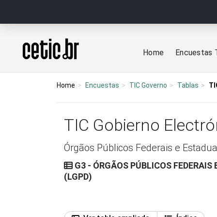
Ir para o conteúdo
Página inicial
Home
Encuestas 
Home
Encuestas
TIC Governo
Tablas
TI
TIC Gobierno Electr
Órgãos Públicos Federais e Estadua
G3 - ÓRGÃOS PÚBLICOS FEDERAIS 
(LGPD)