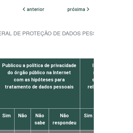
anterior
próxima
GERAL DE PROTEÇÃO DE DADOS PESSOAIS (LGPD)
Publicou a política de privacidade
Implementou um p
do órgão público na Internet
resposta a incide
com as hipóteses para
segurança da inf
tratamento de dados pessoais
relacionado a dados
Sim
Não
Não
Não
Sim
Não
Não
sabe
respondeu
sabe