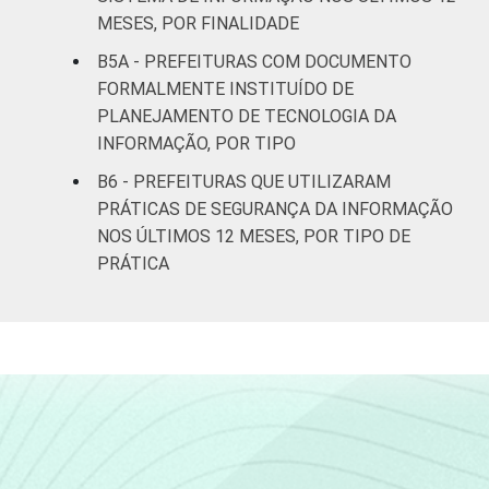
habitantes
MESES, POR FINALIDADE
Mais de
B5A - PREFEITURAS COM DOCUMENTO
500 mil
75
14
FORMALMENTE INSTITUÍDO DE
habitantes
PLANEJAMENTO DE TECNOLOGIA DA
INFORMAÇÃO, POR TIPO
REGIÃO
Norte -
B6 - PREFEITURAS QUE UTILIZARAM
E
Até 5 mil
54
0
PRÁTICAS DE SEGURANÇA DA INFORMAÇÃO
PORTE
habitantes
NOS ÚLTIMOS 12 MESES, POR TIPO DE
PRÁTICA
Norte -
Mais de 5
mil até 10
36
2
mil
habitantes
Norte -
Mais de 10
mil até 20
50
2