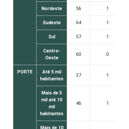
Nordeste
56
1
Sudeste
64
1
Sul
57
1
Centro-
60
0
Oeste
PORTE
Até 5 mil
37
1
habitantes
Mais de 5
mil até 10
46
1
mil
habitantes
Mais de 10