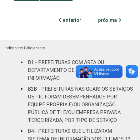
mil até 20
60
1
mil
anterior
próxima
habitantes
Mais de 20
mil até 50
79
1
Indicadores Relacionados
mil
habitantes
B1 - PREFEITURAS COM ÁREA OU
DEPARTAMENTO DE TECNOLOGIA DA
Mais de 50
INFORMAÇÃO
mil até
86
1
B2B - PREFEITURAS NAS QUAIS OS SERVIÇOS
100 mil
DE TIC FORAM DESEMPENHADOS POR
habitantes
EQUIPE PRÓPRIA E/OU ORGANIZAÇÃO
Mais de
PÚBLICA DE TI E/OU EMPRESA PRIVADA
100 mil
TERCEIRIZADA, POR TIPO DE SERVIÇO
até 500
93
2
B4 - PREFEITURAS QUE UTILIZARAM
mil
SISTEMA DE INFORMAÇÃO NOS ÚLTIMOS 12