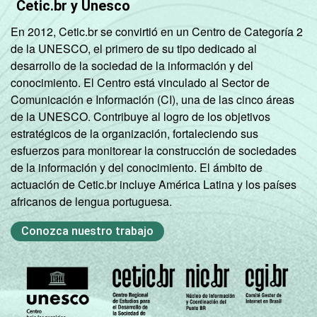
Cetic.br y Unesco
mil
En 2012, Cetic.br se convirtió en un Centro de Categoría 2
habitantes
de la UNESCO, el primero de su tipo dedicado al
desarrollo de la sociedad de la información y del
Norte -
conocimiento. El Centro está vinculado al Sector de
Mais de 20
Comunicación e Información (CI), una de las cinco áreas
mil até 50
71
2
de la UNESCO. Contribuye al logro de los objetivos
mil
estratégicos de la organización, fortaleciendo sus
habitantes
esfuerzos para monitorear la construcción de sociedades
de la información y del conocimiento. El ámbito de
Norte -
actuación de Cetic.br incluye América Latina y los países
Mais de 50
africanos de lengua portuguesa.
mil até
86
0
100 mil
Conozca nuestro trabajo
habitantes
Norte -
Mais de
97
3
100 mil