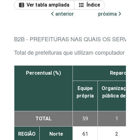
Ver tabla ampliada
Índice
anterior
próxima
B2B - PREFEITURAS NAS QUAIS OS SERVIÇO
Total de prefeituras que utilizam computador
Percentual (%)
Reparo e ma
Equipe
Organização
própria
pública de TI
TOTAL
59
1
REGIÃO
Norte
61
2