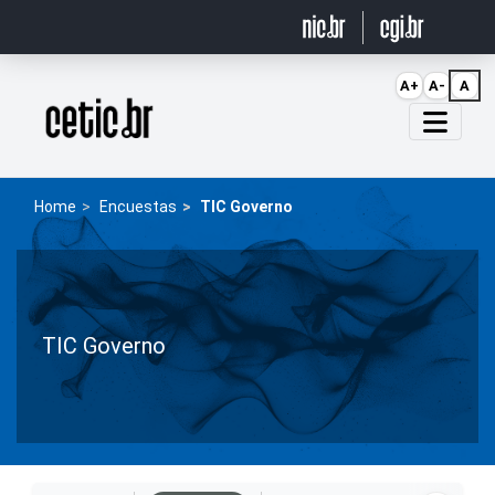
Ir para o conteúdo
A+
A-
A
Página inicial
Home
Encuestas
TIC Governo
TIC Governo