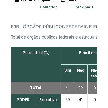
Ver tabla ampliada
Índice
anterior
próxima
B9B - ÓRGÃOS PÚBLICOS FEDERAIS E ESTA
Total de órgãos públicos federais e estaduais co
Percentual (%)
E-mail em nuve
Sim
Não
Não
sabe
r
TOTAL
61
39
0
PODER
Executivo
59
41
0