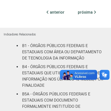
ocupadas
anterior
próxima
Não
60
38
2
declarado
Fonte: CGI.br/NIC.br, Centro Regional de
Indicadores Relacionados
Estudos para o Desenvolvimento da
Sociedade da Informação (Cetic.br),
B1 - ÓRGÃOS PÚBLICOS FEDERAIS E
Pesquisa sobre o uso das tecnologias de
ESTADUAIS COM ÁREA OU DEPARTAMENTO
informação e comunicação no setor público
DE TECNOLOGIA DA INFORMAÇÃO
brasileiro – TIC Governo Eletrônico 2023.
B4 - ÓRGÃOS PÚBLICOS FEDERAIS E
ESTADUAIS QUE UTILIZARAM SISTEMA DE
INFORMAÇÃO NOS ÚLTIMOS 12 MESES, POR
FINALIDADE
B5A - ÓRGÃOS PÚBLICOS FEDERAIS E
ESTADUAIS COM DOCUMENTO
FORMALMENTE INSTITUÍDO DE