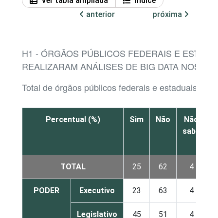
Ver tabla ampliada
Índice
anterior
próxima
H1 - ÓRGÃOS PÚBLICOS FEDERAIS E ESTADU
REALIZARAM ANÁLISES DE BIG DATA NOS ÚL
Total de órgãos públicos federais e estaduais
Percentual (%)
Sim
Não
Não
sabe
r
TOTAL
25
62
4
PODER
Executivo
23
63
4
Legislativo
45
51
4