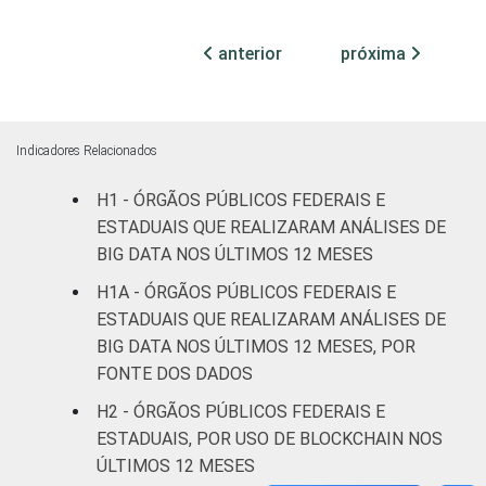
Não
17
53
11
anterior
próxima
declarado
Fonte: CGI.br/NIC.br, Centro Regional de
Estudos para o Desenvolvimento da
Indicadores Relacionados
Sociedade da Informação (Cetic.br),
Pesquisa sobre o uso das tecnologias de
H1 - ÓRGÃOS PÚBLICOS FEDERAIS E
informação e comunicação no setor público
ESTADUAIS QUE REALIZARAM ANÁLISES DE
brasileiro – TIC Governo Eletrônico 2023.
BIG DATA NOS ÚLTIMOS 12 MESES
H1A - ÓRGÃOS PÚBLICOS FEDERAIS E
ESTADUAIS QUE REALIZARAM ANÁLISES DE
BIG DATA NOS ÚLTIMOS 12 MESES, POR
FONTE DOS DADOS
H2 - ÓRGÃOS PÚBLICOS FEDERAIS E
ESTADUAIS, POR USO DE BLOCKCHAIN NOS
ÚLTIMOS 12 MESES