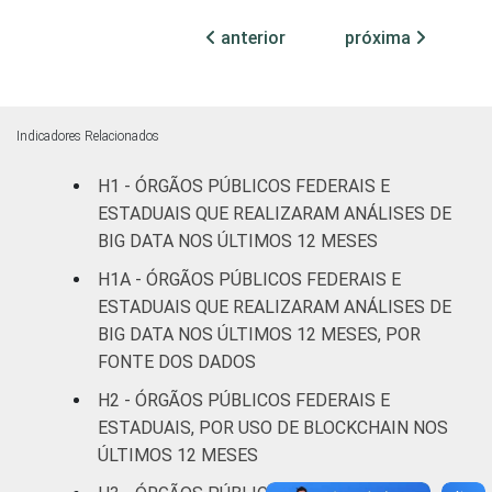
Não
19
54
8
anterior
próxima
declarado
Fonte: CGI.br/NIC.br, Centro Regional de
Estudos para o Desenvolvimento da
Indicadores Relacionados
Sociedade da Informação (Cetic.br),
Pesquisa sobre o uso das tecnologias de
H1 - ÓRGÃOS PÚBLICOS FEDERAIS E
informação e comunicação no setor público
ESTADUAIS QUE REALIZARAM ANÁLISES DE
brasileiro – TIC Governo Eletrônico 2023.
BIG DATA NOS ÚLTIMOS 12 MESES
H1A - ÓRGÃOS PÚBLICOS FEDERAIS E
ESTADUAIS QUE REALIZARAM ANÁLISES DE
BIG DATA NOS ÚLTIMOS 12 MESES, POR
FONTE DOS DADOS
H2 - ÓRGÃOS PÚBLICOS FEDERAIS E
ESTADUAIS, POR USO DE BLOCKCHAIN NOS
ÚLTIMOS 12 MESES