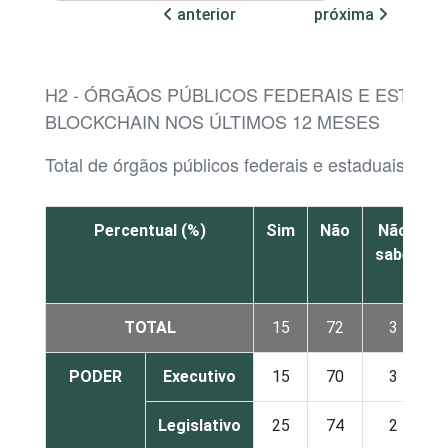
anterior
próxima
H2 - ÓRGÃOS PÚBLICOS FEDERAIS E ESTADU
BLOCKCHAIN NOS ÚLTIMOS 12 MESES
Total de órgãos públicos federais e estaduais
Percentual (%)
Sim
Não
Não
sabe
r
TOTAL
15
72
3
PODER
Executivo
15
70
3
Legislativo
25
74
2