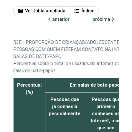
Ver tabla ampliada
Índice
anterior
próxima
B3E - PROPORÇÃO DE CRIANÇAS/ADOLESCENTES, PO
PESSOAS COM QUEM FIZERAM CONTATO NA INTERNET
SALAS DE BATE-PAPO
Percentual sobre o total de usuários de Internet de 11 
salas de bate-papo¹
Percentual
Em salas de bate-papo, exc
(%)
Pessoas que
Pessoas que
já conhecia
primeiro
pessoalmente
conheceu na
Internet, mas
que são