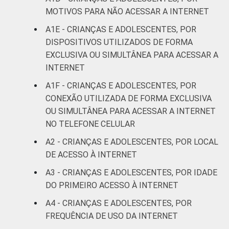
anos
MOTIVOS PARA NÃO ACESSAR A INTERNET
A1E - CRIANÇAS E ADOLESCENTES, POR
RENDA
Até 1 SM
76
24
DISPOSITIVOS UTILIZADOS DE FORMA
FAMILIAR
EXCLUSIVA OU SIMULTÂNEA PARA ACESSAR A
Mais de 1
89
11
INTERNET
SM até 2 SM
A1F - CRIANÇAS E ADOLESCENTES, POR
Mais de 2
CONEXÃO UTILIZADA DE FORMA EXCLUSIVA
95
5
SM até 3 SM
OU SIMULTÂNEA PARA ACESSAR A INTERNET
NO TELEFONE CELULAR
Mais de 3
98
2
A2 - CRIANÇAS E ADOLESCENTES, POR LOCAL
SM
DE ACESSO À INTERNET
Não tem
A3 - CRIANÇAS E ADOLESCENTES, POR IDADE
80
20
renda
DO PRIMEIRO ACESSO À INTERNET
A4 - CRIANÇAS E ADOLESCENTES, POR
Não sabe
84
16
FREQUÊNCIA DE USO DA INTERNET