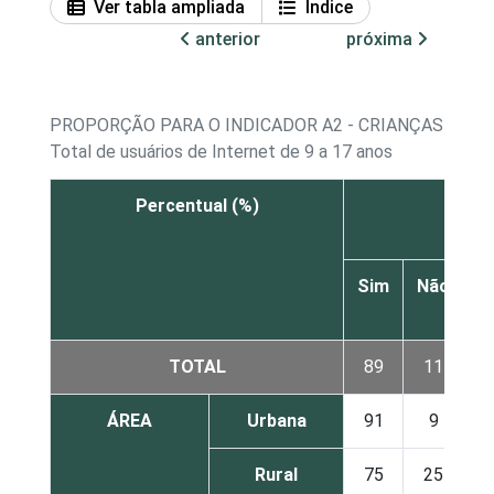
Ver tabla ampliada
Índice
anterior
próxima
PROPORÇÃO PARA O INDICADOR A2 - CRIANÇAS E AD
Total de usuários de Internet de 9 a 17 anos
Percentual (%)
C
Sim
Não
N
s
TOTAL
89
11
ÁREA
Urbana
91
9
Rural
75
25