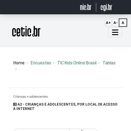
Ir para o conteúdo
A+
A-
A
Página inicial
Home
Encuestas
TIC Kids Online Brasil
Tablas
Crianças e adolescentes
A2 - CRIANÇAS E ADOLESCENTES, POR LOCAL DE ACESSO
À INTERNET