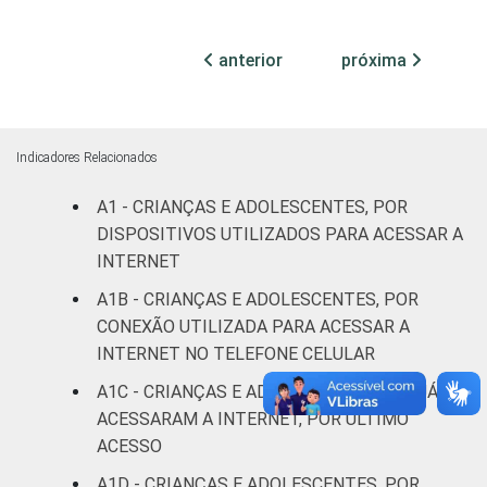
RESPONSÁVEIS
I
anterior
próxima
Fundamental
87
13
II
Médio ou
Indicadores Relacionados
93
7
mais
A1 - CRIANÇAS E ADOLESCENTES, POR
DISPOSITIVOS UTILIZADOS PARA ACESSAR A
FAIXA ETÁRIA
De 9 a 10
90
10
DA CRIANÇA
INTERNET
anos
OU DO
A1B - CRIANÇAS E ADOLESCENTES, POR
ADOLESCENTE
De 11 a 12
CONEXÃO UTILIZADA PARA ACESSAR A
86
14
anos
INTERNET NO TELEFONE CELULAR
A1C - CRIANÇAS E ADOLESCENTES QUE JÁ
De 13 a 14
88
12
ACESSARAM A INTERNET, POR ÚLTIMO
anos
ACESSO
De 15 a 17
A1D - CRIANÇAS E ADOLESCENTES, POR
90
10