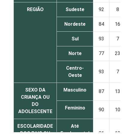
REGIÃO
Sudeste
92
8
Nordeste
84
16
Sul
93
7
Norte
77
23
Centro-
93
7
Oeste
SEXO DA
Masculino
87
13
CRIANÇA OU
DO
Feminino
90
10
ADOLESCENTE
ESCOLARIDADE
Até
DOS PAIS OU
Fundamental
81
19