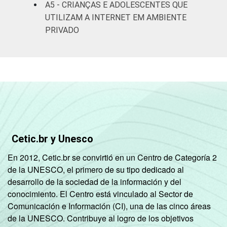
Não
A5 - CRIANÇAS E ADOLESCENTES QUE
95
5
respondeu
UTILIZAM A INTERNET EM AMBIENTE
PRIVADO
CLASSE
AB
99
1
SOCIAL
C
93
7
DE
74
26
Fonte: CGI.br/NIC.br, Centro Regional de
Estudos para o Desenvolvimento da
Cetic.br y Unesco
Sociedade da Informação (Cetic.br),
Pesquisa sobre o Uso da Internet por
En 2012, Cetic.br se convirtió en un Centro de Categoría 2
Crianças e Adolescentes no Brasil – TIC Kids
de la UNESCO, el primero de su tipo dedicado al
Online Brasil 2017.
desarrollo de la sociedad de la información y del
conocimiento. El Centro está vinculado al Sector de
Comunicación e Información (CI), una de las cinco áreas
de la UNESCO. Contribuye al logro de los objetivos