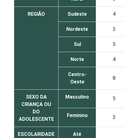
REGIÃO
Sudeste
4
Nordeste
3
Sul
5
Norte
4
Centro-
8
Oeste
SEXO DA
Masculino
5
CRIANÇA OU
DO
Feminino
3
ADOLESCENTE
ESCOLARIDADE
Até