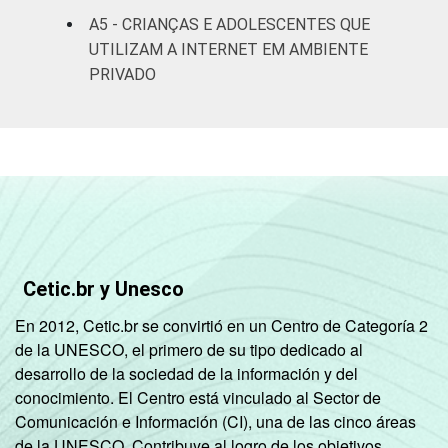
Não
A5 - CRIANÇAS E ADOLESCENTES QUE
4
respondeu
UTILIZAM A INTERNET EM AMBIENTE
PRIVADO
CLASSE
AB
7
SOCIAL
C
4
DE
3
Fonte: CGI.br/NIC.br, Centro Regional de
Estudos para o Desenvolvimento da
Cetic.br y Unesco
Sociedade da Informação (Cetic.br),
Pesquisa sobre o Uso da Internet por
En 2012, Cetic.br se convirtió en un Centro de Categoría 2
Crianças e Adolescentes no Brasil – TIC Kids
de la UNESCO, el primero de su tipo dedicado al
Online Brasil 2017.
desarrollo de la sociedad de la información y del
conocimiento. El Centro está vinculado al Sector de
Comunicación e Información (CI), una de las cinco áreas
de la UNESCO. Contribuye al logro de los objetivos