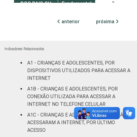
DOS PAIS OU
Fundamental
3
RESPONSÁVEIS
I
anterior
próxima
Fundamental
4
II
Médio ou
Indicadores Relacionados
5
mais
A1 - CRIANÇAS E ADOLESCENTES, POR
FAIXA ETÁRIA
DISPOSITIVOS UTILIZADOS PARA ACESSAR A
De 9 a 10
10
DA CRIANÇA
anos
INTERNET
OU DO
A1B - CRIANÇAS E ADOLESCENTES, POR
ADOLESCENTE
De 11 a 12
CONEXÃO UTILIZADA PARA ACESSAR A
7
anos
INTERNET NO TELEFONE CELULAR
A1C - CRIANÇAS E ADOLESCENTES QUE JÁ
De 13 a 14
3
ACESSARAM A INTERNET, POR ÚLTIMO
anos
ACESSO