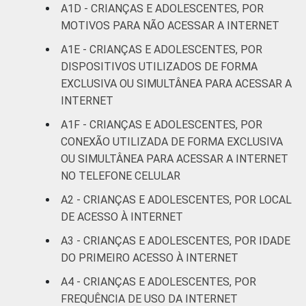
De 15 a 17
A1D - CRIANÇAS E ADOLESCENTES, POR
1
anos
MOTIVOS PARA NÃO ACESSAR A INTERNET
A1E - CRIANÇAS E ADOLESCENTES, POR
RENDA
Até 1 SM
4
DISPOSITIVOS UTILIZADOS DE FORMA
FAMILIAR
EXCLUSIVA OU SIMULTÂNEA PARA ACESSAR A
Mais de 1
4
INTERNET
SM até 2 SM
A1F - CRIANÇAS E ADOLESCENTES, POR
Mais de 2
CONEXÃO UTILIZADA DE FORMA EXCLUSIVA
7
SM até 3 SM
OU SIMULTÂNEA PARA ACESSAR A INTERNET
NO TELEFONE CELULAR
Mais de 3
5
A2 - CRIANÇAS E ADOLESCENTES, POR LOCAL
SM
DE ACESSO À INTERNET
Não tem
A3 - CRIANÇAS E ADOLESCENTES, POR IDADE
0
renda
DO PRIMEIRO ACESSO À INTERNET
A4 - CRIANÇAS E ADOLESCENTES, POR
Não sabe
2
FREQUÊNCIA DE USO DA INTERNET