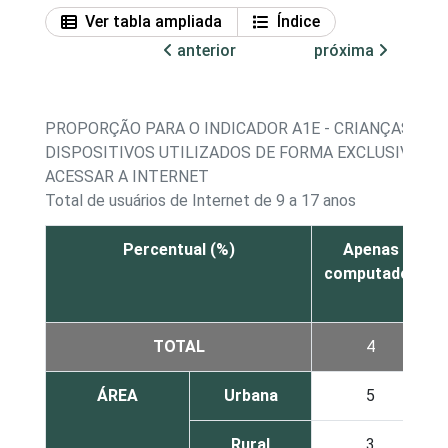
Ver tabla ampliada
Índice
anterior
próxima
PROPORÇÃO PARA O INDICADOR A1E - CRIANÇAS E A
DISPOSITIVOS UTILIZADOS DE FORMA EXCLUSIVA OU
ACESSAR A INTERNET
Total de usuários de Internet de 9 a 17 anos
Percentual (%)
Apenas
computador
TOTAL
4
ÁREA
Urbana
5
Rural
3