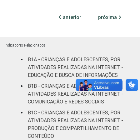
ESCOLARIDADE
Até
anterior
próxima
DOS PAIS OU
Fundamental
12
8
RESPONSÁVEIS
I
Fundamental
Indicadores Relacionados
18
7
II
B1A - CRIANÇAS E ADOLESCENTES, POR
ATIVIDADES REALIZADAS NA INTERNET -
Médio ou
19
13
mais
EDUCAÇÃO E BUSCA DE INFORMAÇÕES
B1B - CRIANÇAS E ADOLESCENTES, POR
FAIXA ETÁRIA
De 9 a 10
ATIVIDADES REALIZADAS NA INTERNET -
20
15
DA CRIANÇA
anos
COMUNICAÇÃO E REDES SOCIAIS
OU DO
ADOLESCENTE
B1C - CRIANÇAS E ADOLESCENTES, POR
De 11 a 12
16
12
ATIVIDADES REALIZADAS NA INTERNET -
anos
PRODUÇÃO E COMPARTILHAMENTO DE
De 13 a 14
CONTEÚDO
18
9