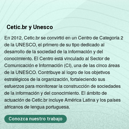
Não sabe
21
12
Não
14
9
Cetic.br y Unesco
respondeu
En 2012, Cetic.br se convirtió en un Centro de Categoría 2
CLASSE
AB
20
17
de la UNESCO, el primero de su tipo dedicado al
SOCIAL
desarrollo de la sociedad de la información y del
C
20
10
conocimiento. El Centro está vinculado al Sector de
Comunicación e Información (CI), una de las cinco áreas
DE
10
6
de la UNESCO. Contribuye al logro de los objetivos
estratégicos de la organización, fortaleciendo sus
esfuerzos para monitorear la construcción de sociedades
Fonte: CGI.br/NIC.br, Centro Regional de
de la información y del conocimiento. El ámbito de
Estudos para o Desenvolvimento da
actuación de Cetic.br incluye América Latina y los países
Sociedade da Informação (Cetic.br),
africanos de lengua portuguesa.
Pesquisa sobre o Uso da Internet por
Crianças e Adolescentes no Brasil – TIC Kids
Conozca nuestro trabajo
Online Brasil 2017.