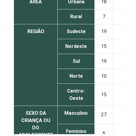
ÁREA
Urbana
18
10
Rural
7
10
REGIÃO
Sudeste
19
12
Nordeste
15
10
Sul
19
10
Norte
10
8
Centro-
15
5
Oeste
SEXO DA
Masculino
27
15
CRIANÇA OU
DO
Feminino
6
5
ADOLESCENTE