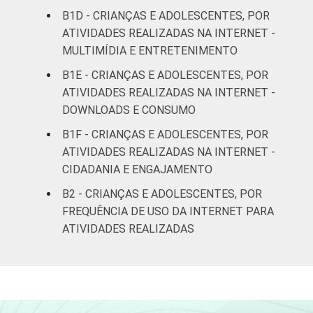
anos
B1D - CRIANÇAS E ADOLESCENTES, POR
ATIVIDADES REALIZADAS NA INTERNET -
De 15 a 17
16
8
MULTIMÍDIA E ENTRETENIMENTO
anos
B1E - CRIANÇAS E ADOLESCENTES, POR
ATIVIDADES REALIZADAS NA INTERNET -
RENDA
Até 1 SM
10
8
FAMILIAR
DOWNLOADS E CONSUMO
Mais de 1
B1F - CRIANÇAS E ADOLESCENTES, POR
15
9
SM até 2 SM
ATIVIDADES REALIZADAS NA INTERNET -
CIDADANIA E ENGAJAMENTO
Mais de 2
27
8
B2 - CRIANÇAS E ADOLESCENTES, POR
SM até 3 SM
FREQUÊNCIA DE USO DA INTERNET PARA
ATIVIDADES REALIZADAS
Mais de 3
20
17
SM
Não tem
14
16
renda