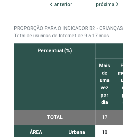
anterior
próxima
PROPORÇÃO PARA O INDICADOR B2 - CRIANÇAS E AD
Total de usuários de Internet de 9 a 17 anos
Percentual (%)
Jog
Mais
Pelo
de
menos
uma
uma
vez
vez
por
por
dia
dia
TOTAL
17
10
ÁREA
Urbana
18
10