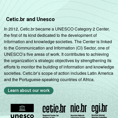
Não sabe
21
12
Não
14
9
Cetic.br and Unesco
respondeu
In 2012, Cetic.br became a UNESCO Category 2 Center,
CLASSE
AB
20
17
the first of its kind dedicated to the development of
SOCIAL
information and knowledge societies. The Center is linked
C
20
10
to the Communication and Information (CI) Sector, one of
UNESCO’s five areas of work. It contributes to achieving
DE
10
6
the organization’s strategic objectives by strengthening its
efforts to monitor the building of information and knowledge
societies. Cetic.br’s scope of action includes Latin America
Fonte: CGI.br/NIC.br, Centro Regional de
and the Portuguese-speaking countries of Africa.
Estudos para o Desenvolvimento da
Sociedade da Informação (Cetic.br),
Learn about our work
Pesquisa sobre o Uso da Internet por
Crianças e Adolescentes no Brasil – TIC Kids
Online Brasil 2017.