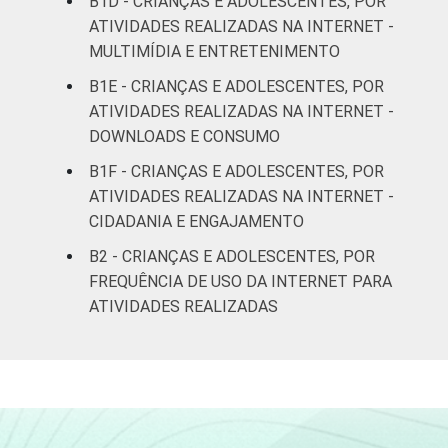
B1D - CRIANÇAS E ADOLESCENTES, POR
ATIVIDADES REALIZADAS NA INTERNET -
De 15 a 17
16
8
MULTIMÍDIA E ENTRETENIMENTO
anos
B1E - CRIANÇAS E ADOLESCENTES, POR
ATIVIDADES REALIZADAS NA INTERNET -
RENDA
Até 1 SM
10
8
FAMILIAR
DOWNLOADS E CONSUMO
Mais de 1
B1F - CRIANÇAS E ADOLESCENTES, POR
15
9
SM até 2 SM
ATIVIDADES REALIZADAS NA INTERNET -
CIDADANIA E ENGAJAMENTO
Mais de 2
27
8
B2 - CRIANÇAS E ADOLESCENTES, POR
SM até 3 SM
FREQUÊNCIA DE USO DA INTERNET PARA
ATIVIDADES REALIZADAS
Mais de 3
20
17
SM
Não tem
14
16
renda