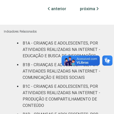
ESCOLARIDADE
Até
anterior
próxima
DOS PAIS OU
Fundamental
12
8
RESPONSÁVEIS
I
Fundamental
Indicadores Relacionados
18
7
II
B1A - CRIANÇAS E ADOLESCENTES, POR
ATIVIDADES REALIZADAS NA INTERNET -
Médio ou
19
13
mais
EDUCAÇÃO E BUSCA DE INFORMAÇÕES
B1B - CRIANÇAS E ADOLESCENTES, POR
FAIXA ETÁRIA
De 9 a 10
ATIVIDADES REALIZADAS NA INTERNET -
20
15
DA CRIANÇA
anos
COMUNICAÇÃO E REDES SOCIAIS
OU DO
ADOLESCENTE
B1C - CRIANÇAS E ADOLESCENTES, POR
De 11 a 12
16
12
ATIVIDADES REALIZADAS NA INTERNET -
anos
PRODUÇÃO E COMPARTILHAMENTO DE
De 13 a 14
CONTEÚDO
18
9
anos