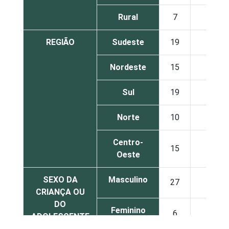
Rural
7
10
REGIÃO
Sudeste
19
12
Nordeste
15
10
Sul
19
10
Norte
10
8
Centro-
15
5
Oeste
SEXO DA
Masculino
27
15
CRIANÇA OU
DO
Feminino
6
5
ADOLESCENTE