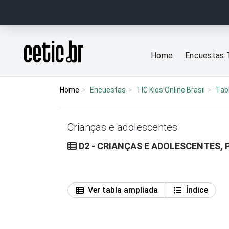
Ir para o conteúdo
Página inicial
Home
Encuestas 
Home
Encuestas
TIC Kids Online Brasil
Tab
Crianças e adolescentes
D2 - CRIANÇAS E ADOLESCENTES, 
Ver tabla ampliada
Índice