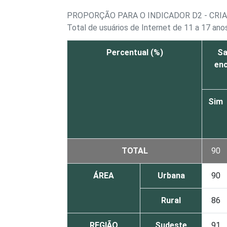
PROPORÇÃO PARA O INDICADOR D2 - CRI
Total de usuários de Internet de 11 a 17 ano
Percentual (%)
Sa
enc
Sim
TOTAL
90
ÁREA
Urbana
90
Rural
86
REGIÃO
Sudeste
91