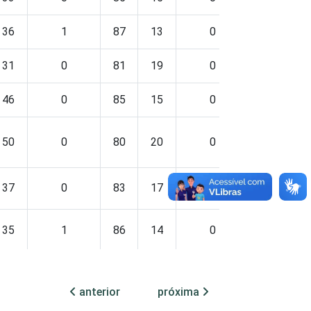
36
1
87
13
0
91
9
31
0
81
19
0
91
9
46
0
85
15
0
79
2
50
0
80
20
0
92
7
37
0
83
17
0
87
1
35
1
86
14
0
92
7
35
0
85
14
0
89
1
anterior
próxima