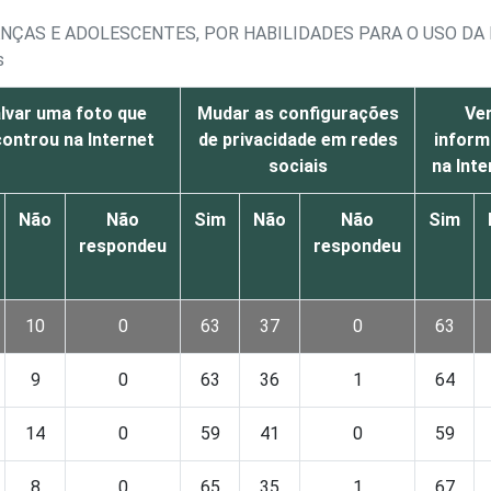
ANÇAS E ADOLESCENTES, POR HABILIDADES PARA O USO DA
s
lvar uma foto que
Mudar as configurações
Ver
ontrou na Internet
de privacidade em redes
inform
sociais
na Inte
Não
Não
Sim
Não
Não
Sim
respondeu
respondeu
10
0
63
37
0
63
9
0
63
36
1
64
14
0
59
41
0
59
8
0
65
35
1
67