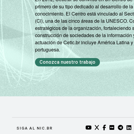
primero de su tipo dedicado al desarrollo de la
RENDA
Até 1 SM
88
conocimiento. El Centro está vinculado al Sec
FAMILIAR
(CI), una de las cinco áreas de la UNESCO. Con
Mais de 1
89
estratégicos de la organización, fortaleciendo 
SM até 2 SM
construcción de sociedades de la información 
actuación de Cetic.br incluye América Latina y
Mais de 2
90
portuguesa.
SM até 3 SM
Conozca nuestro trabajo
Mais de 3
92
SM
Não tem
94
renda
Não sabe
89
Não
92
YOUTUBE DO NIC.BR
TWITTER DO NIC
FACEBOOK DO
FLICKR DO
TELEGR
LI
SIGA AL NIC.BR
respondeu