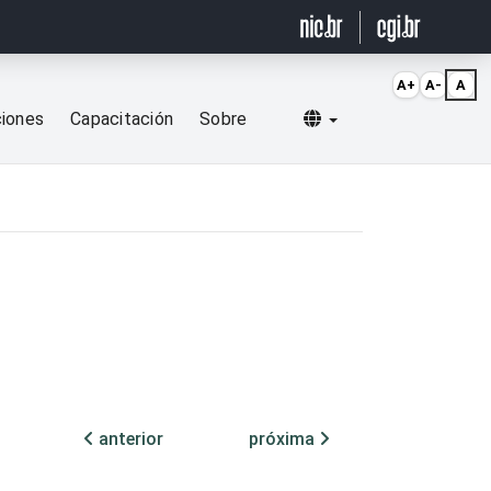
A+
A-
A
Selecionar idioma
ciones
Capacitación
Sobre
anterior
próxima