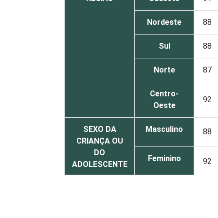
Nordeste
88
Sul
88
Norte
87
Centro-
92
Oeste
SEXO DA
Masculino
88
CRIANÇA OU
DO
Feminino
92
ADOLESCENTE
ESCOLARIDADE
Até
DOS PAIS OU
Fundamental
89
RESPONSÁVEIS
I