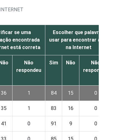
 INTERNET
ificar se uma
Escolher que palavras
Definir o 
ação encontrada
usar para encontrar algo
deve co
rnet está correta
na Internet
I
Não
Não
Sim
Não
Não
Sim
Nã
respondeu
respondeu
36
1
84
15
0
89
1
35
1
83
16
0
89
1
41
0
91
9
0
90
1
33
0
85
15
0
90
1