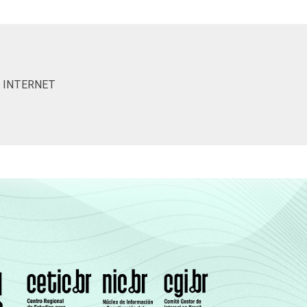
35
1
86
13
1
93
6
37
1
83
17
0
88
1
A INTERNET
-
-
-
-
-
-
-
53
1
73
26
1
78
2
42
0
83
17
0
92
8
25
0
91
9
0
94
6