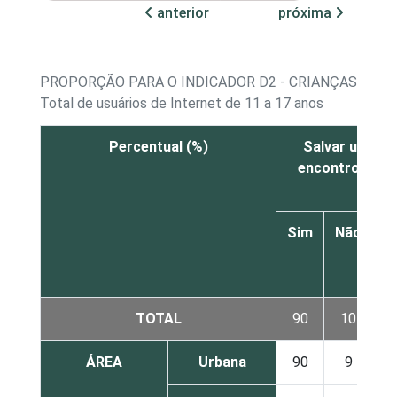
anterior
próxima
PROPORÇÃO PARA O INDICADOR D2 - CRIANÇAS E AD
Total de usuários de Internet de 11 a 17 anos
Percentual (%)
Salvar uma fo
encontrou na I
Sim
Não
r
TOTAL
90
10
ÁREA
Urbana
90
9