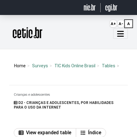
Ir para o conteúdo
A+
A-
A
Página inicial
Home
Surveys
TIC Kids Online Brasil
Tables
Crianças e adolescentes
D2 - CRIANÇAS E ADOLESCENTES, POR HABILIDADES
PARA O USO DA INTERNET
View expanded table
Índice