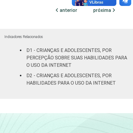
ESCOLARIDADE
Até
DOS PAIS OU
Fundamental
89
11
anterior
próxima
RESPONSÁVEIS
I
Fundamental
88
11
II
Indicadores Relacionados
D1 - CRIANÇAS E ADOLESCENTES, POR
Médio ou
91
9
PERCEPÇÃO SOBRE SUAS HABILIDADES PARA
mais
O USO DA INTERNET
FAIXA ETÁRIA
De 9 a 10
D2 - CRIANÇAS E ADOLESCENTES, POR
-
-
DA CRIANÇA
anos
HABILIDADES PARA O USO DA INTERNET
OU DO
ADOLESCENTE
De 11 a 12
75
24
anos
De 13 a 14
91
9
anos