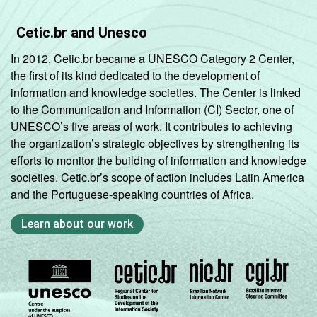
De 15 a 17
96
4
anos
Cetic.br and Unesco
In 2012, Cetic.br became a UNESCO Category 2 Center,
RENDA
Até 1 SM
88
12
the first of its kind dedicated to the development of
FAMILIAR
information and knowledge societies. The Center is linked
Mais de 1
89
10
to the Communication and Information (CI) Sector, one of
SM até 2 SM
UNESCO’s five areas of work. It contributes to achieving
the organization’s strategic objectives by strengthening its
Mais de 2
90
10
efforts to monitor the building of information and knowledge
SM até 3 SM
societies. Cetic.br’s scope of action includes Latin America
and the Portuguese-speaking countries of Africa.
Mais de 3
92
8
SM
Learn about our work
Não tem
94
6
renda
Não sabe
89
11