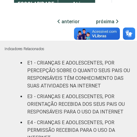
ESCOLARIDADE
Até
DOS PAIS OU
Fundamental
46
54
RESPONSÁVEIS
I
anterior
próxima
Fundamental
49
51
II
Indicadores Relacionados
Médio ou
53
46
E1 - CRIANÇAS E ADOLESCENTES, POR
mais
PERCEPÇÃO SOBRE O QUANTO SEUS PAIS OU
FAIXA ETÁRIA
RESPONSÁVEIS TÊM CONHECIMENTO DAS
De 9 a 10
58
41
DA CRIANÇA
anos
SUAS ATIVIDADES NA INTERNET
OU DO
E3 - CRIANÇAS E ADOLESCENTES, POR
ADOLESCENTE
De 11 a 12
ORIENTAÇÃO RECEBIDA DOS SEUS PAIS OU
62
38
anos
RESPONSÁVEIS PARA O USO DA INTERNET
E4 - CRIANÇAS E ADOLESCENTES, POR
De 13 a 14
50
50
PERMISSÃO RECEBIDA PARA O USO DA
anos