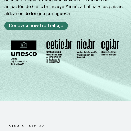
actuación de Cetic.br incluye América Latina y los países
Não
africanos de lengua portuguesa.
50
50
respondeu
Conozca nuestro trabajo
CLASSE
AB
55
45
SOCIAL
C
49
50
DE
49
50
Fonte: CGI.br/NIC.br, Centro Regional de
Estudos para o Desenvolvimento da
Sociedade da Informação (Cetic.br),
Pesquisa sobre o Uso da Internet por
Crianças e Adolescentes no Brasil – TIC Kids
Online Brasil 2017.
SIGA AL NIC.BR