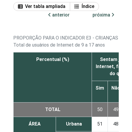
Ver tabla ampliada
Índice
anterior
próxima
PROPORÇÃO PARA O INDICADOR E3 - CRIANÇAS E AD
Total de usuários de Internet de 9 a 17 anos
Percentual (%)
Sentam junto 
Internet, faland
do que es
Sim
Não
N
s
TOTAL
50
49
ÁREA
Urbana
51
48