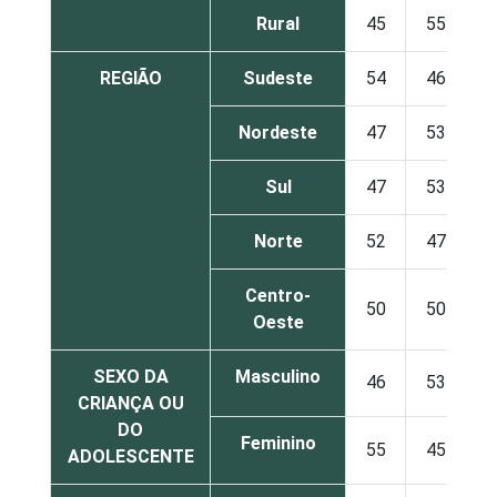
Rural
45
55
REGIÃO
Sudeste
54
46
Nordeste
47
53
Sul
47
53
Norte
52
47
Centro-
50
50
Oeste
SEXO DA
Masculino
46
53
CRIANÇA OU
DO
Feminino
55
45
ADOLESCENTE