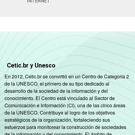
INTERNET
De 15 a 17
41
58
anos
RENDA
Até 1 SM
55
45
FAMILIAR
Mais de 1
49
50
SM até 2 SM
Cetic.br y Unesco
Mais de 2
48
52
SM até 3 SM
En 2012, Cetic.br se convirtió en un Centro de Categoría 2
de la UNESCO, el primero de su tipo dedicado al
Mais de 3
desarrollo de la sociedad de la información y del
49
50
SM
conocimiento. El Centro está vinculado al Sector de
Comunicación e Información (CI), una de las cinco áreas
Não tem
de la UNESCO. Contribuye al logro de los objetivos
64
36
renda
estratégicos de la organización, fortaleciendo sus
esfuerzos para monitorear la construcción de sociedades
Não sabe
45
53
de la información y del conocimiento. El ámbito de