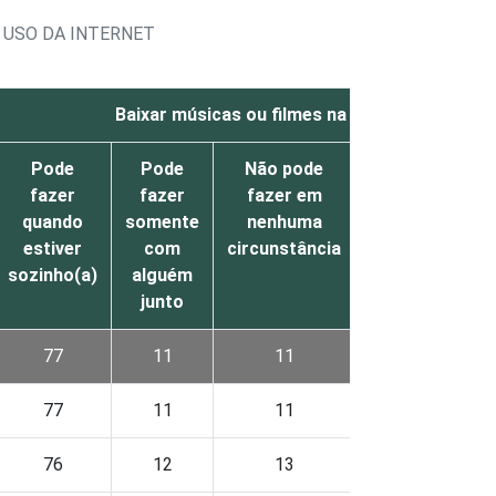
 USO DA INTERNET
Baixar músicas ou filmes na Internet
Pode
Pode
Não pode
Não
Nã
fazer
fazer
fazer em
sabe
respon
quando
somente
nenhuma
estiver
com
circunstância
sozinho(a)
alguém
junto
77
11
11
1
0
77
11
11
1
0
76
12
13
0
0