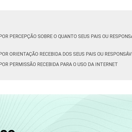
73
11
14
2
0
, POR PERCEPÇÃO SOBRE O QUANTO SEUS PAIS OU RESPON
80
9
11
0
0
 POR ORIENTAÇÃO RECEBIDA DOS SEUS PAIS OU RESPONSÁV
44
24
30
2
0
 POR PERMISSÃO RECEBIDA PARA O USO DA INTERNET
67
14
17
1
0
84
11
5
0
0
95
3
2
0
0