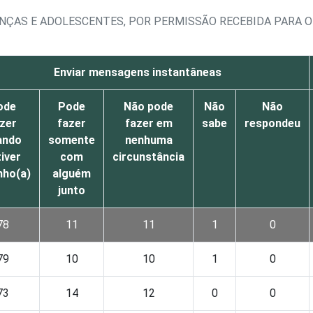
ANÇAS E ADOLESCENTES, POR PERMISSÃO RECEBIDA PARA O
Enviar mensagens instantâneas
ode
Pode
Não pode
Não
Não
zer
fazer
fazer em
sabe
respondeu
ando
somente
nenhuma
iver
com
circunstância
nho(a)
alguém
junto
78
11
11
1
0
79
10
10
1
0
73
14
12
0
0