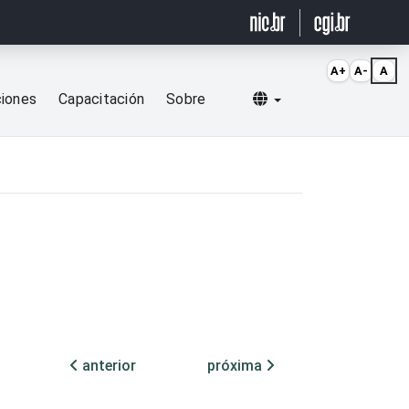
A+
A-
A
Selecionar idioma
ciones
Capacitación
Sobre
anterior
próxima