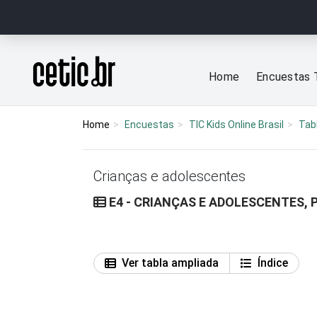
Ir para o conteúdo
Página inicial
Home
Encuestas 
Home
Encuestas
TIC Kids Online Brasil
Tab
Crianças e adolescentes
E4 - CRIANÇAS E ADOLESCENTES, 
Ver tabla ampliada
Índice