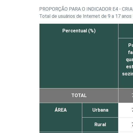
PROPORÇÃO PARA O INDICADOR E4 - CRI
Total de usuários de Internet de 9 a 17 anos
Percentual (%)
P
fa
qu
est
sozi
TOTAL
ÁREA
Urbana
Rural