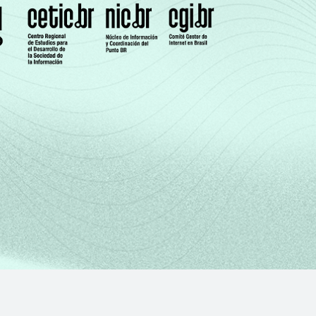
74
13
13
1
0
77
14
9
1
0
77
8
15
0
0
81
11
7
1
0
92
3
5
0
0
74
8
17
0
1