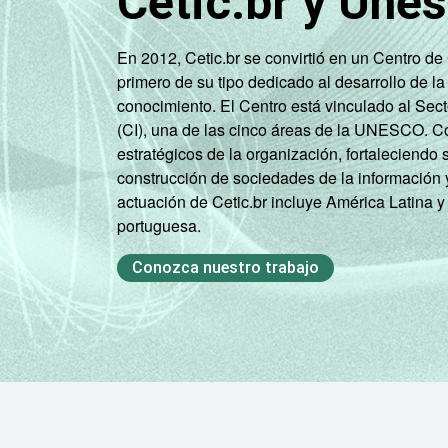
Cetic.br y Une
anos
RENDA
Até 1 SM
En 2012, Cetic.br se convirtió en un Centro d
FAMILIAR
primero de su tipo dedicado al desarrollo de la
Mais de 1
conocimiento. El Centro está vinculado al Sec
SM até 2 SM
(CI), una de las cinco áreas de la UNESCO. Con
estratégicos de la organización, fortaleciendo 
Mais de 2
construcción de sociedades de la información 
SM até 3 SM
actuación de Cetic.br incluye América Latina y
portuguesa.
Mais de 3
Conozca nuestro trabajo
SM
Não tem
renda
Não sabe
Não