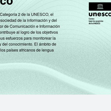
sco
72
16
10
2
0
e Categoría 2 de la UNESCO, el
 sociedad de la información y del
tor de Comunicación e Información
77
10
12
0
0
tribuye al logro de los objetivos
sus esfuerzos para monitorear la
y del conocimiento. El ámbito de
79
7
14
0
0
 los países africanos de lengua
86
8
7
0
0
78
22
0
0
0
79
11
9
0
1