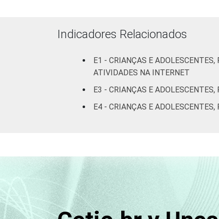
RESPONSÁVEIS
I
Fundamental
Indicadores Relacionados
II
E1 - CRIANÇAS E ADOLESCENTES
Médio ou
ATIVIDADES NA INTERNET
mais
E3 - CRIANÇAS E ADOLESCENTES,
FAIXA ETÁRIA
De 9 a 10
E4 - CRIANÇAS E ADOLESCENTES,
DA CRIANÇA
anos
OU DO
ADOLESCENTE
De 11 a 12
anos
De 13 a 14
anos
De 15 a 17