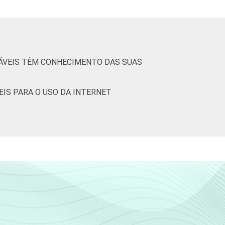
76
12
11
1
0
SÁVEIS TÊM CONHECIMENTO DAS SUAS
77
12
11
0
0
EIS PARA O USO DA INTERNET
44
26
27
3
0
68
16
16
0
0
85
8
7
0
0
92
4
3
0
0