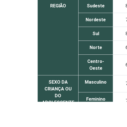
REGIÃO
Sudeste
Nordeste
Sul
Norte
Centro-
Oeste
SEXO DA
Masculino
CRIANÇA OU
DO
Feminino
ADOLESCENTE
ESCOLARIDADE
Até
DOS PAIS OU
Fundamental