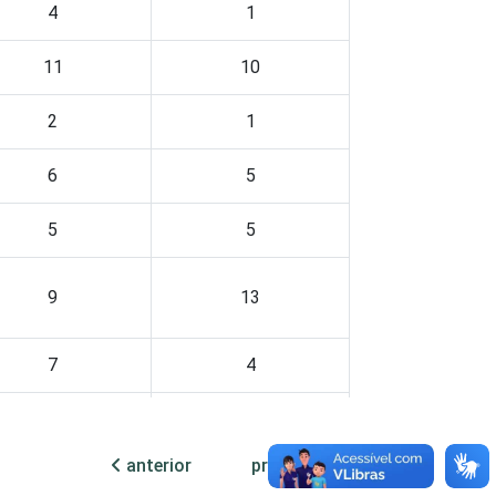
4
1
11
10
2
1
6
5
5
5
9
13
7
4
4
2
anterior
próxima
9
13