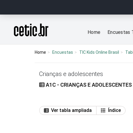
Ir para o conteúdo
Página inicial
Home
Encuestas 
Home
Encuestas
TIC Kids Online Brasil
Tab
Crianças e adolescentes
A1C - CRIANÇAS E ADOLESCENTES
Ver tabla ampliada
Índice