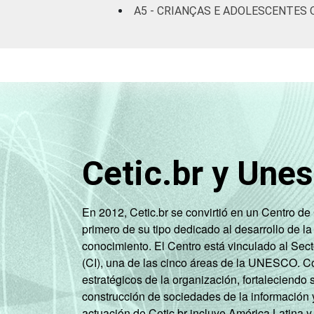
A5 - CRIANÇAS E ADOLESCENTES 
CLASSE SOCIAL
Cetic.br y Une
DOMICÍLIO COM ACESSO À INTERNET
En 2012, Cetic.br se convirtió en un Centro d
primero de su tipo dedicado al desarrollo de la
conocimiento. El Centro está vinculado al Sec
Fonte: CGI.br/NIC.br, Centro Regional 
(CI), una de las cinco áreas de la UNESCO. Con
por crianças e adolescentes no Brasil -
estratégicos de la organización, fortaleciendo 
três meses que antecederam a entrevi
construcción de sociedades de la información 
actuación de Cetic.br incluye América Latina y