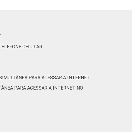
5
5
9
3
T
3
1
 TELEFONE CELULAR
10
9
5
6
 SIMULTÂNEA PARA ACESSAR A INTERNET
TÂNEA PARA ACESSAR A INTERNET NO
4
1
2
0
8
10