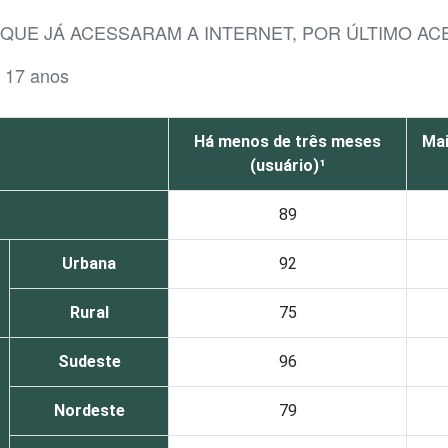
 QUE JÁ ACESSARAM A INTERNET, POR ÚLTIMO A
a 17 anos
Há menos de três meses
Mai
(usuário)¹
89
Urbana
92
Rural
75
Sudeste
96
Nordeste
79