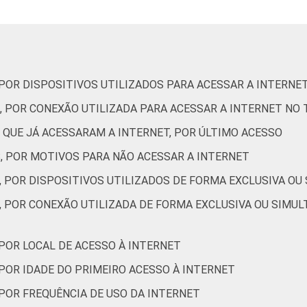
De 11 a 12 anos
90
De 13 a 14 anos
88
 POR DISPOSITIVOS UTILIZADOS PARA ACESSAR A INTERNE
De 15 a 17 anos
96
, POR CONEXÃO UTILIZADA PARA ACESSAR A INTERNET NO
Até 1 SM
81
 QUE JÁ ACESSARAM A INTERNET, POR ÚLTIMO ACESSO
Mais de 1 SM até
S, POR MOTIVOS PARA NÃO ACESSAR A INTERNET
89
2 SM
, POR DISPOSITIVOS UTILIZADOS DE FORMA EXCLUSIVA OU
Mais de 2 SM até
, POR CONEXÃO UTILIZADA DE FORMA EXCLUSIVA OU SIMUL
95
3 SM
 POR LOCAL DE ACESSO À INTERNET
Mais de 3 SM
97
 POR IDADE DO PRIMEIRO ACESSO À INTERNET
Não tem renda
82
 POR FREQUÊNCIA DE USO DA INTERNET