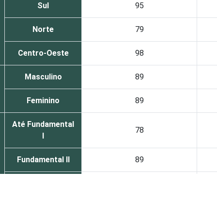
Sul
95
Norte
79
Centro-Oeste
98
Masculino
89
Feminino
89
Até Fundamental
78
I
Fundamental II
89
Médio ou mais
94
De 9 a 10 anos
79