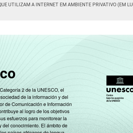
QUE UTILIZAM A INTERNET EM AMBIENTE PRIVATIVO (EM L
Não sabe
89
Não respondeu
90
AB
100
C
94
DE
80
sco
Sim
94
e Categoría 2 de la UNESCO, el
Não
63
 sociedad de la información y del
tor de Comunicación e Información
de Estudos para o Desenvolvimento da Sociedade da Informação (
tribuye al logro de los objetivos
 TIC Kids Online Brasil 2019. ¹Considera-se 'usuário' aquele que 
sus esfuerzos para monitorear la
sta.
y del conocimiento. El ámbito de
 los países africanos de lengua