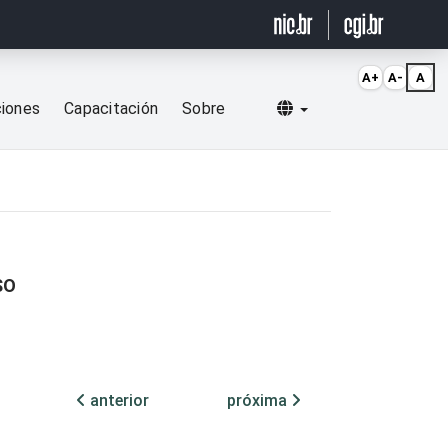
A+
A-
A
Selecionar idioma
ciones
Capacitación
Sobre
SO
anterior
próxima