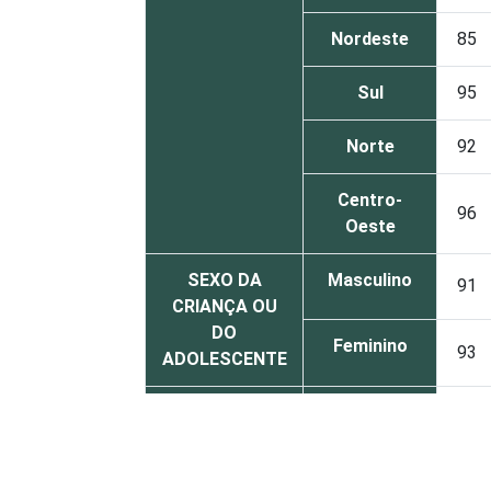
Nordeste
85
Sul
95
Norte
92
Centro-
96
Oeste
SEXO DA
Masculino
91
CRIANÇA OU
DO
Feminino
93
ADOLESCENTE
ESCOLARIDADE
Até
DOS PAIS OU
Fundamental
88
RESPONSÁVEIS
I