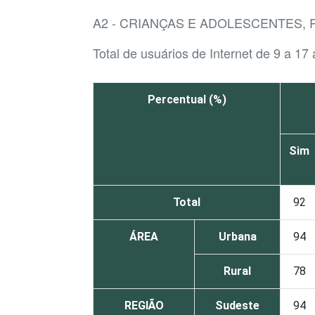
A2 - CRIANÇAS E ADOLESCENTES, 
Total de usuários de Internet de 9 a 17
Percentual (%)
Sim
Total
92
ÁREA
Urbana
94
Rural
78
REGIÃO
Sudeste
94