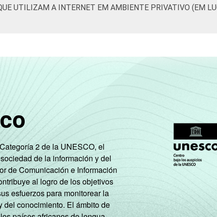
QUE UTILIZAM A INTERNET EM AMBIENTE PRIVATIVO (EM L
17
-
-
28
72
0
7
-
-
27
73
0
3
-
-
34
66
0
1
-
-
40
60
0
sco
20
-
-
14
86
0
e Categoría 2 de la UNESCO, el
 sociedad de la información y del
tor de Comunicación e Información
6
-
-
35
64
0
tribuye al logro de los objetivos
sus esfuerzos para monitorear la
0
-
-
43
57
0
y del conocimiento. El ámbito de
 los países africanos de lengua