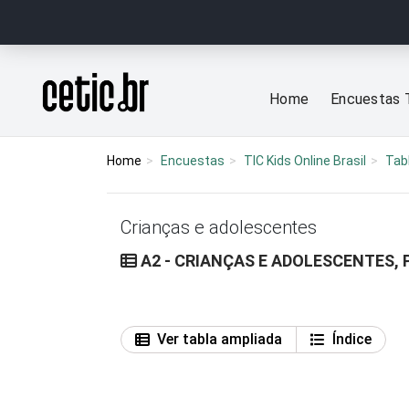
Ir para o conteúdo
Página inicial
Home
Encuestas 
Home
Encuestas
TIC Kids Online Brasil
Tab
Crianças e adolescentes
A2 - CRIANÇAS E ADOLESCENTES, 
Ver tabla ampliada
Índice