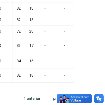
0
82
18
-
-
12
88
0
82
18
-
-
12
87
0
72
28
-
-
8
91
0
83
17
-
-
13
87
0
84
16
-
-
14
86
0
82
18
-
-
10
90
0
75
25
-
-
11
89
anterior
próxima