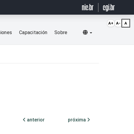
A+
A-
A
Selecionar idioma
ciones
Capacitación
Sobre
anterior
próxima