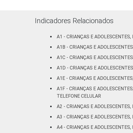
Fundamental
88
II
Indicadores Relacionados
Médio ou
95
mais
A1 - CRIANÇAS E ADOLESCENTES,
A1B - CRIANÇAS E ADOLESCENTES
FAIXA ETÁRIA
De 9 a 10
91
A1C - CRIANÇAS E ADOLESCENTES
DA CRIANÇA
anos
OU DO
A1D - CRIANÇAS E ADOLESCENTE
ADOLESCENTE
De 11 a 12
91
A1E - CRIANÇAS E ADOLESCENTES
anos
A1F - CRIANÇAS E ADOLESCENTES
De 13 a 14
TELEFONE CELULAR
94
anos
A2 - CRIANÇAS E ADOLESCENTES,
De 15 a 17
A3 - CRIANÇAS E ADOLESCENTES,
92
anos
A4 - CRIANÇAS E ADOLESCENTES,