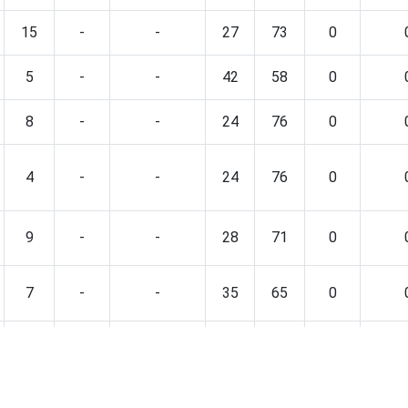
15
-
-
27
73
0
5
-
-
42
58
0
8
-
-
24
76
0
4
-
-
24
76
0
9
-
-
28
71
0
7
-
-
35
65
0
12
-
-
28
72
0