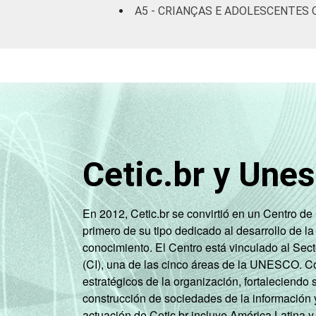
RENDA
A5 - CRIANÇAS E ADOLESCENTES 
Até 1 SM
83
FAMILIAR
Mais de 1
93
SM até 2 SM
Mais de 2
97
SM até 3 SM
Mais de 3
99
Cetic.br y Une
SM
Não tem
80
En 2012, Cetic.br se convirtió en un Centro d
renda
primero de su tipo dedicado al desarrollo de la
conocimiento. El Centro está vinculado al Sec
Não sabe
94
(CI), una de las cinco áreas de la UNESCO. Con
estratégicos de la organización, fortaleciendo 
Não
100
construcción de sociedades de la información 
respondeu
actuación de Cetic.br incluye América Latina y