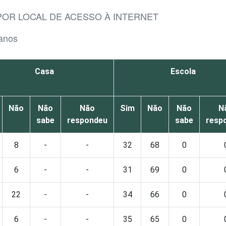
POR LOCAL DE ACESSO À INTERNET
 anos
Casa
Escola
Não
Não
Não
Sim
Não
Não
N
sabe
respondeu
sabe
resp
8
-
-
32
68
0
6
-
-
31
69
0
22
-
-
34
66
0
6
-
-
35
65
0