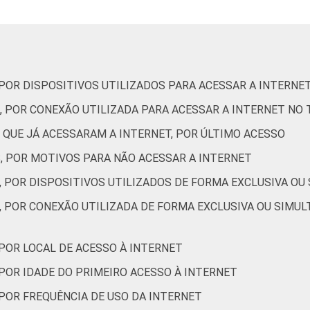
12
-
-
33
67
0
5
-
-
33
67
0
 POR DISPOSITIVOS UTILIZADOS PARA ACESSAR A INTERNE
, POR CONEXÃO UTILIZADA PARA ACESSAR A INTERNET NO
9
-
-
11
89
0
 QUE JÁ ACESSARAM A INTERNET, POR ÚLTIMO ACESSO
S, POR MOTIVOS PARA NÃO ACESSAR A INTERNET
9
-
-
19
81
0
, POR DISPOSITIVOS UTILIZADOS DE FORMA EXCLUSIVA OU
, POR CONEXÃO UTILIZADA DE FORMA EXCLUSIVA OU SIMUL
6
-
-
35
64
0
 POR LOCAL DE ACESSO À INTERNET
 POR IDADE DO PRIMEIRO ACESSO À INTERNET
8
-
-
47
53
0
 POR FREQUÊNCIA DE USO DA INTERNET