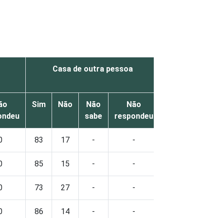
Casa de outra pessoa
Centro públi
ão
Sim
Não
Não
Não
Sim
Não
ondeu
sabe
respondeu
0
83
17
-
-
12
88
0
85
15
-
-
12
87
0
73
27
-
-
11
89
0
86
14
-
-
12
87