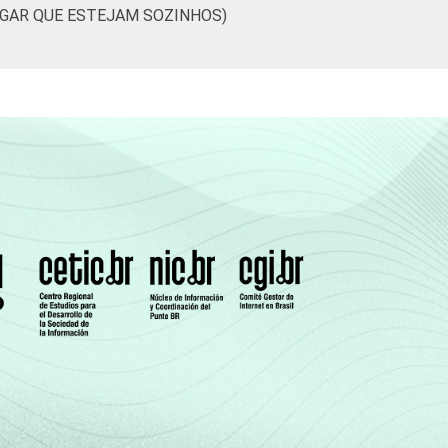
UGAR QUE ESTEJAM SOZINHOS)
0
78
22
-
-
9
91
0
83
17
-
-
13
87
0
88
12
-
-
10
89
0
86
14
-
-
16
83
0
82
18
-
-
11
89
1
84
16
-
-
16
84
0
86
14
-
-
4
94