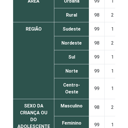
ÁREA
Urbana
99
1
Rural
98
2
REGIÃO
Sudeste
99
1
Nordeste
98
2
Sul
99
1
Norte
99
1
Centro-
99
1
Oeste
SEXO DA
Masculino
98
2
CRIANÇA OU
DO
Feminino
99
1
ADOLESCENTE