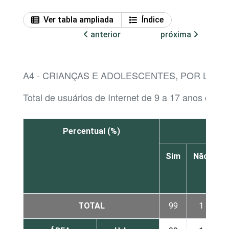
Ver tabla ampliada
Índice
anterior
próxima
A4 - CRIANÇAS E ADOLESCENTES, POR LOCA
Total de usuários de Internet de 9 a 17 anos cujos
Percentual (%)
Sim
Não
N
s
TOTAL
99
1