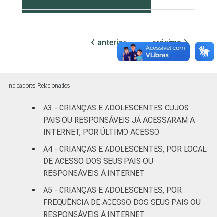
ESCOLARIDADE
Até
DOS PAIS OU
Fundamental
95
5
anterior
próxima
RESPONSÁVEIS
I
Fundamental
99
1
II
Indicadores Relacionados
Médio ou
A3 - CRIANÇAS E ADOLESCENTES CUJOS
99
1
mais
PAIS OU RESPONSÁVEIS JÁ ACESSARAM A
INTERNET, POR ÚLTIMO ACESSO
FAIXA ETÁRIA
De 9 a 10
99
1
A4 - CRIANÇAS E ADOLESCENTES, POR LOCAL
DA CRIANÇA
anos
DE ACESSO DOS SEUS PAIS OU
OU DO
RESPONSÁVEIS À INTERNET
ADOLESCENTE
De 11 a 12
98
2
anos
A5 - CRIANÇAS E ADOLESCENTES, POR
FREQUÊNCIA DE ACESSO DOS SEUS PAIS OU
De 13 a 14
RESPONSÁVEIS À INTERNET
98
2