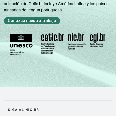
actuación de Cetic.br incluye América Latina y los países
Não sabe
98
2
africanos de lengua portuguesa.
Não
Conozca nuestro trabajo
100
0
respondeu
CLASSE
AB
99
1
SOCIAL
C
99
1
DE
98
2
DOMICÍLIO
Sim
99
1
COM ACESSO
À INTERNET
Não
88
12
Fonte: CGI.br/NIC.br, Centro Regional de
Estudos para o Desenvolvimento da
SIGA AL NIC.BR
Sociedade da Informação (Cetic.br),