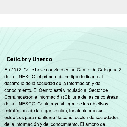
anos
De 15 a 17
99
1
anos
RENDA
Até 1 SM
98
2
FAMILIAR
Mais de 1
100
0
SM até 2 SM
Cetic.br y Unesco
En 2012, Cetic.br se convirtió en un Centro de Categoría 2
Mais de 2
97
3
de la UNESCO, el primero de su tipo dedicado al
SM até 3 SM
desarrollo de la sociedad de la información y del
conocimiento. El Centro está vinculado al Sector de
Mais de 3
99
1
Comunicación e Información (CI), una de las cinco áreas
SM
de la UNESCO. Contribuye al logro de los objetivos
estratégicos de la organización, fortaleciendo sus
Não tem
100
0
esfuerzos para monitorear la construcción de sociedades
renda
de la información y del conocimiento. El ámbito de