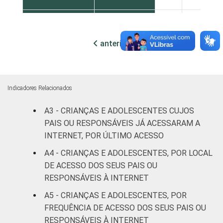
ESCOLARIDADE
Até
DOS PAIS OU
Fundamental
95
5
anterior
próxima
RESPONSÁVEIS
I
Fundamental
99
1
II
Indicadores Relacionados
Médio ou
A3 - CRIANÇAS E ADOLESCENTES CUJOS
99
1
mais
PAIS OU RESPONSÁVEIS JÁ ACESSARAM A
INTERNET, POR ÚLTIMO ACESSO
FAIXA ETÁRIA
De 9 a 10
99
1
A4 - CRIANÇAS E ADOLESCENTES, POR LOCAL
DA CRIANÇA
anos
DE ACESSO DOS SEUS PAIS OU
OU DO
RESPONSÁVEIS À INTERNET
ADOLESCENTE
De 11 a 12
98
2
anos
A5 - CRIANÇAS E ADOLESCENTES, POR
FREQUÊNCIA DE ACESSO DOS SEUS PAIS OU
De 13 a 14
RESPONSÁVEIS À INTERNET
98
2