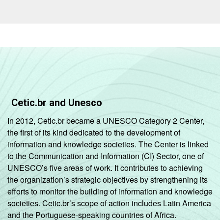
anos
De 15 a 17
99
1
anos
RENDA
Até 1 SM
98
2
FAMILIAR
Mais de 1
100
0
SM até 2 SM
Cetic.br and Unesco
In 2012, Cetic.br became a UNESCO Category 2 Center,
Mais de 2
97
3
the first of its kind dedicated to the development of
SM até 3 SM
information and knowledge societies. The Center is linked
to the Communication and Information (CI) Sector, one of
Mais de 3
99
1
UNESCO’s five areas of work. It contributes to achieving
SM
the organization’s strategic objectives by strengthening its
efforts to monitor the building of information and knowledge
Não tem
100
0
societies. Cetic.br’s scope of action includes Latin America
renda
and the Portuguese-speaking countries of Africa.