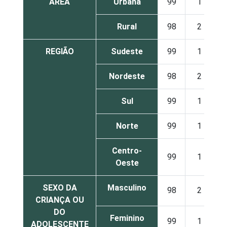
ÁREA
Urbana
99
1
Rural
98
2
REGIÃO
Sudeste
99
1
Nordeste
98
2
Sul
99
1
Norte
99
1
Centro-
99
1
Oeste
SEXO DA
Masculino
98
2
CRIANÇA OU
DO
Feminino
99
1
ADOLESCENTE