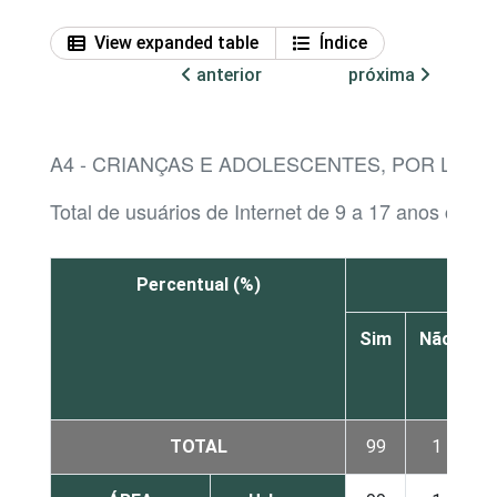
View expanded table
Índice
anterior
próxima
A4 - CRIANÇAS E ADOLESCENTES, POR LOCA
Total de usuários de Internet de 9 a 17 anos cujos
Percentual (%)
Sim
Não
N
s
TOTAL
99
1