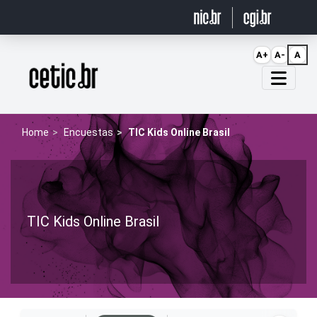
Ir para o conteúdo
A+
A-
A
Página inicial
Home
Encuestas
TIC Kids Online Brasil
TIC Kids Online Brasil