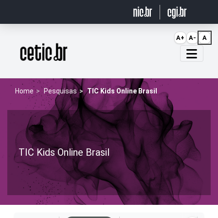
Ir para o conteúdo
A+
A-
A
Página inicial
Home
Pesquisas
TIC Kids Online Brasil
TIC Kids Online Brasil