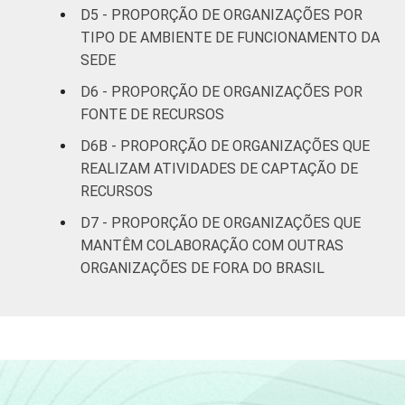
D5 - PROPORÇÃO DE ORGANIZAÇÕES POR
Outros
58
TIPO DE AMBIENTE DE FUNCIONAMENTO DA
SEDE
* Base: 3074 organizações sem fins
D6 - PROPORÇÃO DE ORGANIZAÇÕES POR
lucrativos brasileiras que declararam possuir
FONTE DE RECURSOS
mais de uma pessoa remunerada. Respostas
estimuladas e rodiziadas. Cada item
D6B - PROPORÇÃO DE ORGANIZAÇÕES QUE
apresentado se refere apenas aos
REALIZAM ATIVIDADES DE CAPTAÇÃO DE
resultados da alternativa "sim". Dados
RECURSOS
coletados entre outubro de 2013 e abril de
D7 - PROPORÇÃO DE ORGANIZAÇÕES QUE
2014.
MANTÊM COLABORAÇÃO COM OUTRAS
Fonte: NIC.br - out 2013 / abr 2014
ORGANIZAÇÕES DE FORA DO BRASIL