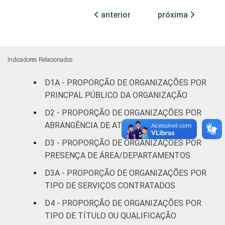
71
profissionais e
anterior
próxima
sindicais
Cultura e
59
recreação
Indicadores Relacionados
D1A - PROPORÇÃO DE ORGANIZAÇÕES POR
Educação, e
74
Pesquisa
PRINCPAL PÚBLICO DA ORGANIZAÇÃO
D2 - PROPORÇÃO DE ORGANIZAÇÕES POR
Desenvolvimento
ABRANGÊNCIA DE ATUAÇÃO
e Defesa de
54
D3 - PROPORÇÃO DE ORGANIZAÇÕES POR
Direitos
PRESENÇA DE ÁREA/DEPARTAMENTOS
Religião
64
D3A - PROPORÇÃO DE ORGANIZAÇÕES POR
TIPO DE SERVIÇOS CONTRATADOS
Saúde e
D4 - PROPORÇÃO DE ORGANIZAÇÕES POR
assistência
73
TIPO DE TÍTULO OU QUALIFICAÇÃO
social