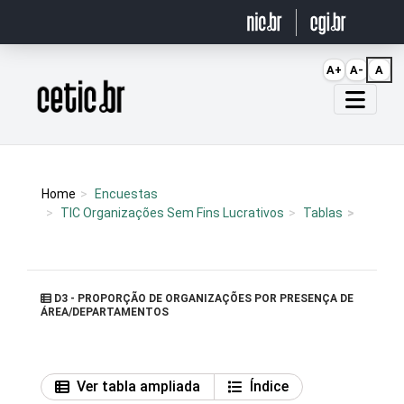
Ir para o conteúdo
A+
A-
A
Página inicial
Home
Encuestas
TIC Organizações Sem Fins Lucrativos
Tablas
D3 - PROPORÇÃO DE ORGANIZAÇÕES POR PRESENÇA DE
ÁREA/DEPARTAMENTOS
Ver tabla ampliada
Índice