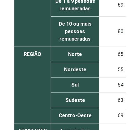
De 1 a 9 pessoas
69
remuneradas
De 10 ou mais
pessoas
80
remuneradas
REGIÃO
Norte
65
Nordeste
55
Sul
54
Sudeste
63
Centro-Oeste
69
ATIVIDADES
Associações
FIM
patronais,