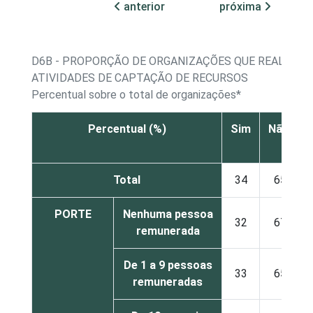
anterior
próxima
D6B - PROPORÇÃO DE ORGANIZAÇÕES QUE REALIZAM
ATIVIDADES DE CAPTAÇÃO DE RECURSOS
Percentual sobre o total de organizações*
Percentual (%)
Sim
Não
Total
34
65
PORTE
Nenhuma pessoa
32
67
remunerada
De 1 a 9 pessoas
33
65
remuneradas