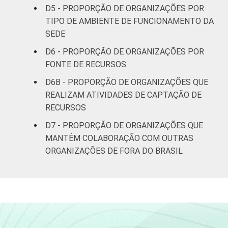
* Base: 3283 organizações sem fins
D5 - PROPORÇÃO DE ORGANIZAÇÕES POR
lucrativos. Dados coletados entre outubro
TIPO DE AMBIENTE DE FUNCIONAMENTO DA
de 2013 e abril de 2014.
SEDE
Fonte: NIC.br - out 2013 / abr 2014
D6 - PROPORÇÃO DE ORGANIZAÇÕES POR
FONTE DE RECURSOS
D6B - PROPORÇÃO DE ORGANIZAÇÕES QUE
REALIZAM ATIVIDADES DE CAPTAÇÃO DE
RECURSOS
D7 - PROPORÇÃO DE ORGANIZAÇÕES QUE
MANTÊM COLABORAÇÃO COM OUTRAS
ORGANIZAÇÕES DE FORA DO BRASIL