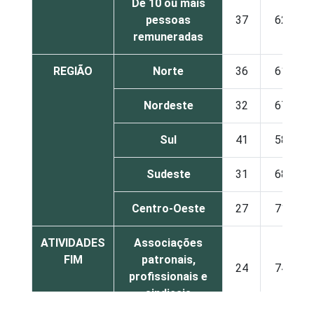
De 10 ou mais
pessoas
37
62
remuneradas
REGIÃO
Norte
36
61
Nordeste
32
67
Sul
41
58
Sudeste
31
68
Centro-Oeste
27
71
ATIVIDADES
Associações
FIM
patronais,
24
74
profissionais e
sindicais