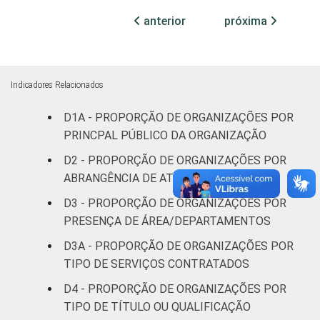
Cultura e
anterior
próxima
41
58
recreação
Educação, e
44
52
Pesquisa
Indicadores Relacionados
D1A - PROPORÇÃO DE ORGANIZAÇÕES POR
Desenvolvimento
PRINCPAL PÚBLICO DA ORGANIZAÇÃO
e Defesa de
41
59
Direitos
D2 - PROPORÇÃO DE ORGANIZAÇÕES POR
ABRANGÊNCIA DE ATUAÇÃO
Religião
25
74
D3 - PROPORÇÃO DE ORGANIZAÇÕES POR
PRESENÇA DE ÁREA/DEPARTAMENTOS
Saúde e
assistência
58
40
D3A - PROPORÇÃO DE ORGANIZAÇÕES POR
social
TIPO DE SERVIÇOS CONTRATADOS
D4 - PROPORÇÃO DE ORGANIZAÇÕES POR
Outros
28
71
TIPO DE TÍTULO OU QUALIFICAÇÃO