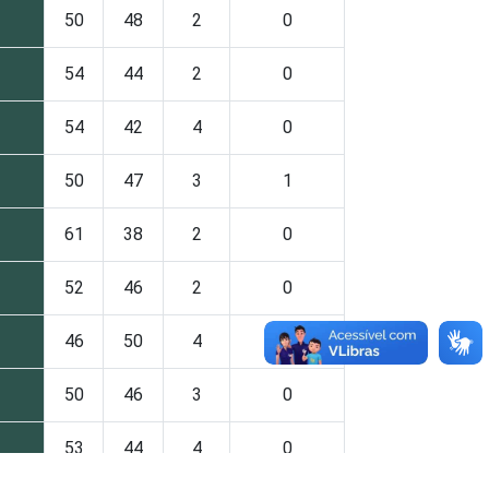
50
48
2
0
54
44
2
0
54
42
4
0
50
47
3
1
61
38
2
0
52
46
2
0
46
50
4
0
50
46
3
0
53
44
4
0