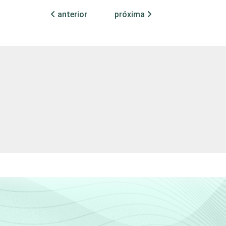
39
56
4
0
anterior
próxima
86
10
3
0
des
72
26
1
0
52
44
5
0
(Cetic.br), Pesquisa sobre o uso das