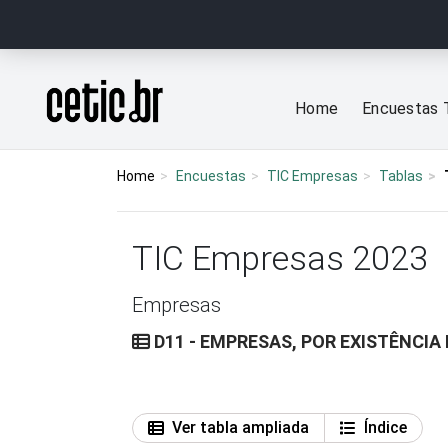
Ir para o conteúdo
Página inicial
Home
Encuestas 
Home
Encuestas
TIC Empresas
Tablas
TIC Empresas 2023
Empresas
D11 - EMPRESAS, POR EXISTÊNCIA
Ver tabla ampliada
Índice