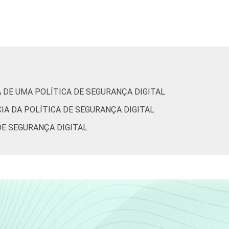
Alojamento e alimentação
Informação e comunicação
ias, atividades profissionais, científicas e técnicas, ativida
administrativas e serviços complementares
A DE UMA POLÍTICA DE SEGURANÇA DIGITAL
ura, esporte e recreação, outras atividades de serviços
IA DA POLÍTICA DE SEGURANÇA DIGITAL
de Estudos para o Desenvolvimento da Sociedade da Informação 
DE SEGURANÇA DIGITAL
ão nas empresas brasileiras - TIC Empresas 2023.