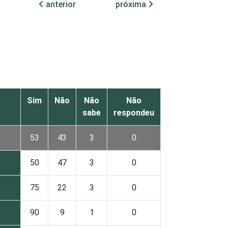
anterior
próxima
Sim
Não
Não
Não
sabe
respondeu
53
43
3
0
50
47
3
0
75
22
3
0
90
9
1
0