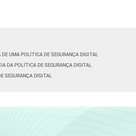
31
39
20
31
37
21
e
30
38
25
A DE UMA POLÍTICA DE SEGURANÇA DIGITAL
IA DA POLÍTICA DE SEGURANÇA DIGITAL
32
42
24
DE SEGURANÇA DIGITAL
o
27
31
22
66
80
43
,