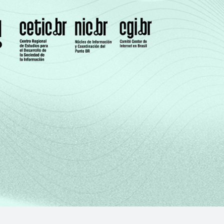
46
30
(Cetic.br), Pesquisa sobre o uso das