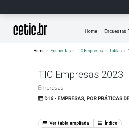
Ir para o conteúdo
Página inicial
Home
Encuestas 
Home
Encuestas
TIC Empresas
Tablas
TIC Empresas 2023
Empresas
D16 - EMPRESAS, POR PRÁTICAS D
Ver tabla ampliada
Índice