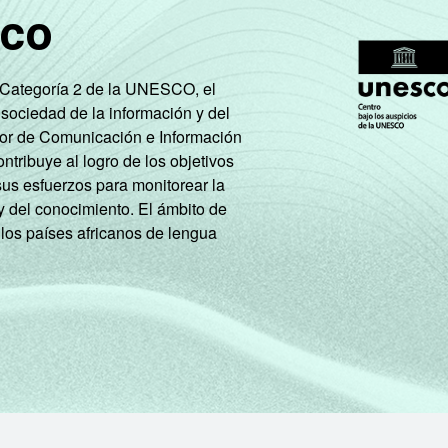
sco
51
61
34
e Categoría 2 de la UNESCO, el
s
 sociedad de la información y del
tor de Comunicación e Información
e
tribuye al logro de los objetivos
35
42
24
sus esfuerzos para monitorear la
y del conocimiento. El ámbito de
 los países africanos de lengua
de Estudos para o Desenvolvimento da Sociedade da Informação 
ão nas empresas brasileiras - TIC Empresas 2023.