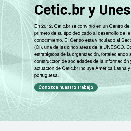
Cetic.br y Une
científicas e técnicas,
atividades
administrativas e
En 2012, Cetic.br se convirtió en un Centro d
serviços complementare
primero de su tipo dedicado al desarrollo de la
conocimiento. El Centro está vinculado al Sec
Artes, cultura, esporte 
(CI), una de las cinco áreas de la UNESCO. Con
recreação, outras
estratégicos de la organización, fortaleciendo 
atividades de serviços
construcción de sociedades de la información 
actuación de Cetic.br incluye América Latina y
Fonte: CGI.br/NIC.br, Centro Regional 
portuguesa.
tecnologias de Informação e comunicaç
Conozca nuestro trabajo