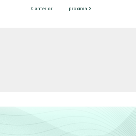
27
anterior
próxima
22
26
30
20
63