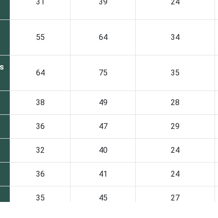
31
39
24
55
64
34
s
64
75
35
38
49
28
36
47
29
32
40
24
36
41
24
35
45
27