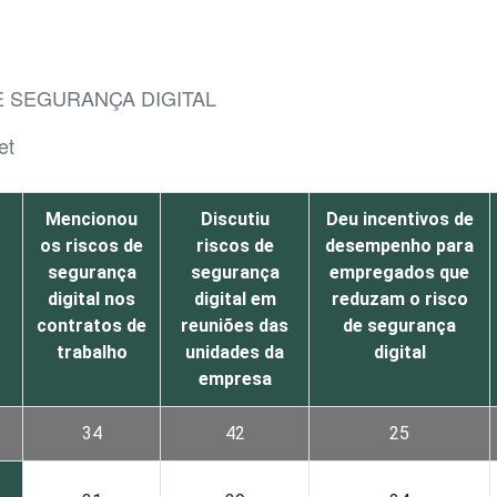
E SEGURANÇA DIGITAL
et
Mencionou
Discutiu
Deu incentivos de
os riscos de
riscos de
desempenho para
segurança
segurança
empregados que
digital nos
digital em
reduzam o risco
contratos de
reuniões das
de segurança
trabalho
unidades da
digital
empresa
34
42
25