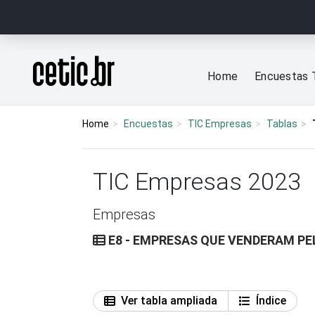
Ir para o conteúdo
Página inicial
Home
Encuestas 
Home
Encuestas
TIC Empresas
Tablas
TIC Empresas 2023
Empresas
E8 - EMPRESAS QUE VENDERAM PEL
Ver tabla ampliada
Índice