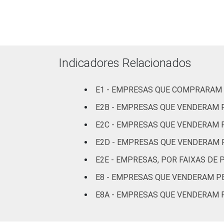
MERCADOS
Indústria de
48
DE
transformação
ATUAÇÃO
Construção
42
Indicadores Relacionados
Comércio,
reparação de
veículos
40
E1 - EMPRESAS QUE COMPRARAM 
automotores e
E2B - EMPRESAS QUE VENDERAM 
motocicletas
E2C - EMPRESAS QUE VENDERAM P
Transporte,
E2D - EMPRESAS QUE VENDERAM 
armazenagem e
41
E2E - EMPRESAS, POR FAIXAS D
correio
E8 - EMPRESAS QUE VENDERAM PE
Alojamento e
30
E8A - EMPRESAS QUE VENDERAM P
alimentação
Informação e