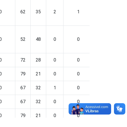
0
62
35
2
1
0
52
48
0
0
0
72
28
0
0
0
79
21
0
0
0
67
32
1
0
0
67
32
0
0
0
79
21
0
0