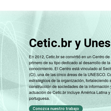
71
comunicação
Atividades
imobiliárias,
atividades
profissionais,
Cetic.br y Une
científicas e
53
técnicas,
atividades
En 2012, Cetic.br se convirtió en un Centro d
administrativas
primero de su tipo dedicado al desarrollo de la
e serviços
conocimiento. El Centro está vinculado al Sec
complementares
(CI), una de las cinco áreas de la UNESCO. Con
estratégicos de la organización, fortaleciendo 
Artes, cultura,
construcción de sociedades de la información 
esporte e
actuación de Cetic.br incluye América Latina y
recreação,
portuguesa.
32
outras
atividades de
Conozca nuestro trabajo