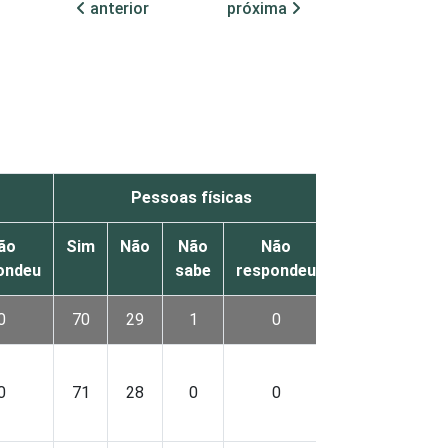
anterior
próxima
Pessoas físicas
ão
Sim
Não
Não
Não
ondeu
sabe
respondeu
0
70
29
1
0
0
71
28
0
0