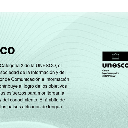
26
4
0
49
48
3
sco
47
0
0
25
74
1
e Categoría 2 de la UNESCO, el
 sociedad de la información y del
tor de Comunicación e Información
tribuye al logro de los objetivos
sus esfuerzos para monitorear la
y del conocimiento. El ámbito de
 los países africanos de lengua
68
0
0
18
80
1