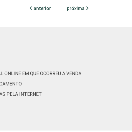
0
62
37
0
1
anterior
próxima
0
58
42
0
0
0
76
24
1
0
AL ONLINE EM QUE OCORREU A VENDA
PAGAMENTO
0
47
51
1
0
AS PELA INTERNET
1
82
18
0
0