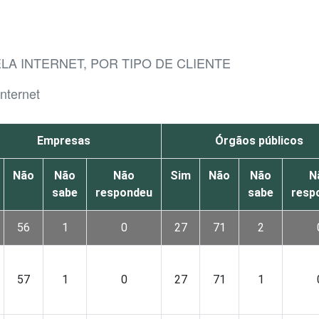
A INTERNET, POR TIPO DE CLIENTE
nternet
Empresas
Órgãos públicos
Não
Não
Não
Sim
Não
Não
N
sabe
respondeu
sabe
resp
56
1
0
27
71
2
57
1
0
27
71
1