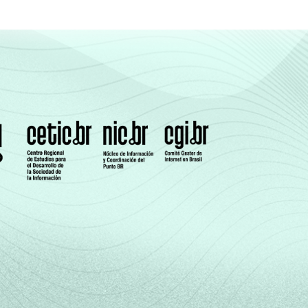
0
68
30
2
0
0
70
30
1
0
0
69
30
1
1