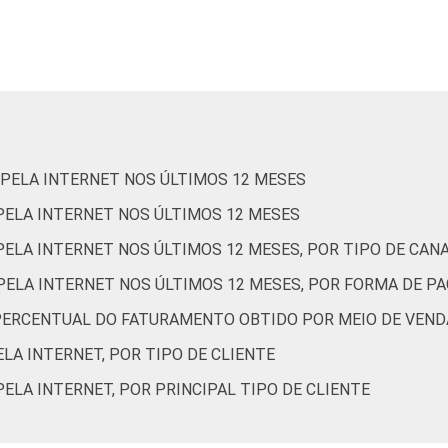
51
1
0
23
75
2
56
1
0
31
67
1
59
1
0
33
65
2
PELA INTERNET NOS ÚLTIMOS 12 MESES
PELA INTERNET NOS ÚLTIMOS 12 MESES
ELA INTERNET NOS ÚLTIMOS 12 MESES, POR TIPO DE CAN
PELA INTERNET NOS ÚLTIMOS 12 MESES, POR FORMA DE 
59
0
0
17
82
1
E PERCENTUAL DO FATURAMENTO OBTIDO POR MEIO DE VEND
LA INTERNET, POR TIPO DE CLIENTE
69
1
0
15
83
2
ELA INTERNET, POR PRINCIPAL TIPO DE CLIENTE