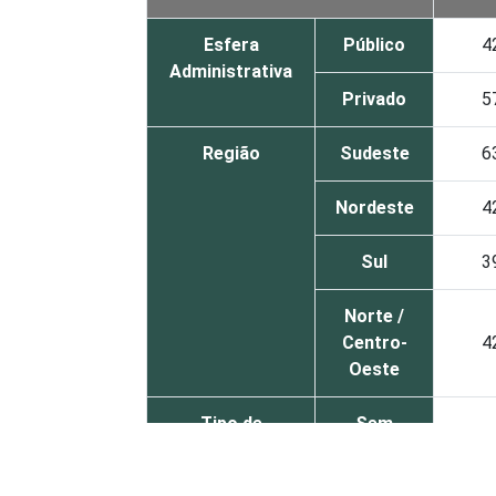
Esfera
Público
4
Administrativa
Privado
5
Região
Sudeste
6
Nordeste
4
Sul
3
Norte /
Centro-
4
Oeste
Tipo de
Sem
5
Estabelecimento
internação