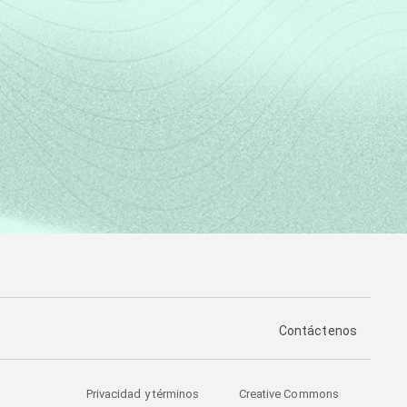
PÁGINA DE CONTA
Contáctenos
Privacidad y términos
Creative Commons