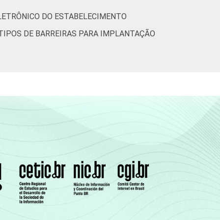
tic-br-informa-correcao-dos-resultados-da-
ELETRÔNICO DO ESTABELECIMENTO
TIPOS DE BARREIRAS PARA IMPLANTAÇÃO
m relação ao momento da entrevista.
3 e junho de 2013.