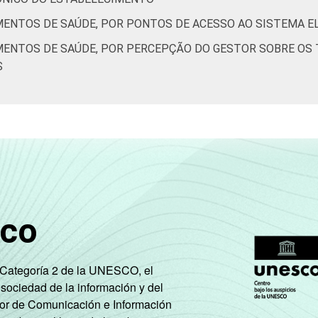
2015. Para mais informações, acesse
https://cetic.br/noticia/ce
MENTOS DE SAÚDE, POR PONTOS DE ACESSO AO SISTEMA 
MENTOS DE SAÚDE, POR PERCEPÇÃO DO GESTOR SOBRE OS 
 que declararam ter utilizado Internet nos últimos 12 meses e
S
Respostas estimuladas. Dados coletados entre fevereiro de 201
sco
e Categoría 2 de la UNESCO, el
 sociedad de la información y del
tor de Comunicación e Información