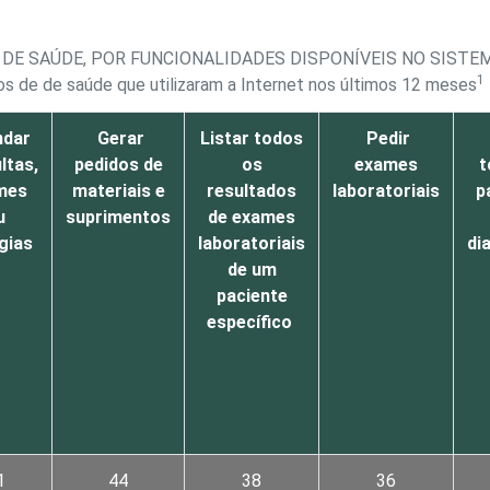
DE SAÚDE, POR FUNCIONALIDADES DISPONÍVEIS NO SIST
1
s de de saúde que utilizaram a Internet nos últimos 12 meses
ndar
Gerar
Listar todos
Pedir
ltas,
pedidos de
os
exames
t
mes
materiais e
resultados
laboratoriais
p
u
suprimentos
de exames
gias
laboratoriais
di
de um
paciente
específico
1
44
38
36