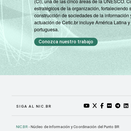
(CI), una de las cinco áreas de la UNESCO. Con
estratégicos de la organización, fortaleciendo 
construcción de sociedades de la información 
actuación de Cetic.br incluye América Latina y
portuguesa.
Conozca nuestro trabajo
YOUTUBE DO NIC.BR
TWITTER DO NIC
FACEBOOK DO
FLICKR DO
TELEGR
LI
SIGA AL NIC.BR
NIC.BR
- Núcleo de Información y Coordinación del Punto BR