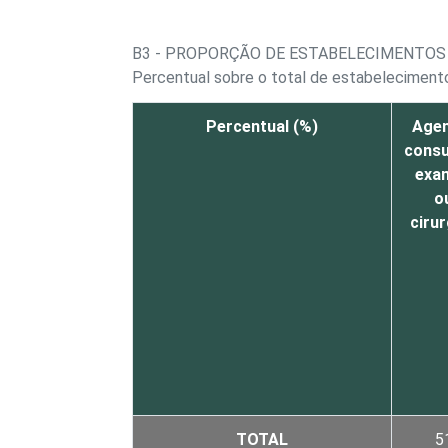
B3 - PROPORÇÃO DE ESTABELECIMENTOS 
Percentual sobre o total de estabelecimento
Percentual (%)
Age
consu
exa
o
cirur
TOTAL
5