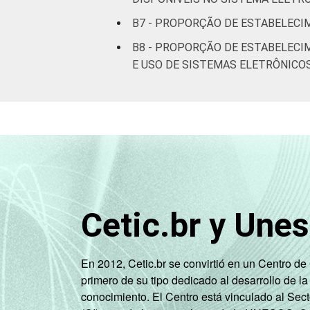
Essa tabela foi corrigida em maio de 
B7 - PROPORÇÃO DE ESTABELECI
pesquisa-tic-saude-2013/
B8 - PROPORÇÃO DE ESTABELECI
1
Base: 1513 estabelecimentos de saúde
E USO DE SISTEMAS ELETRÔNICO
Estimativa: 68.365 estabelecimentos. 
Fonte: NIC.br - fev 2013 / jun 2013
Cetic.br y Une
En 2012, Cetic.br se convirtió en un Centro d
primero de su tipo dedicado al desarrollo de la
conocimiento. El Centro está vinculado al Sec