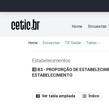
Ir para o conteúdo
Página inicial
Home
Encuestas 
Home
Encuestas
TIC Saúde
Tablas
Estabelecimentos
B3 - PROPORÇÃO DE ESTABELECIM
ESTABELECIMENTO
Ver tabla ampliada
Índice