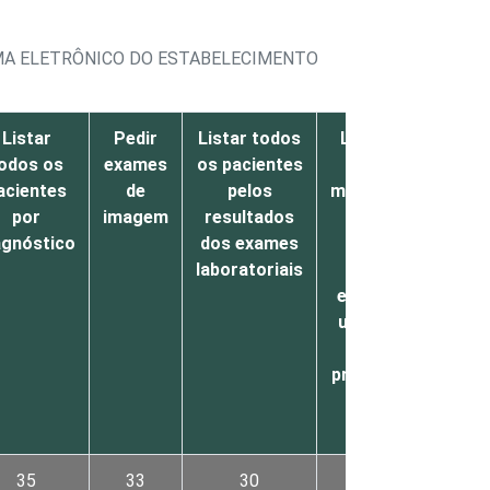
EMA ELETRÔNICO DO ESTABELECIMENTO
Listar
Pedir
Listar todos
Listar todos
odos os
exames
os pacientes
os
acientes
de
pelos
medicamentos
por
imagem
resultados
que um
agnóstico
dos exames
paciente
laboratoriais
específico
está fazendo
uso incluindo
aqueles
prescritos por
outros
médicos
35
33
30
27