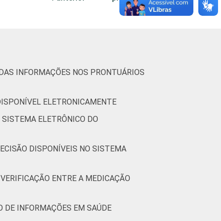
33
32
23
28
O DAS INFORMAÇÕES NOS PRONTUÁRIOS
73
37
53
66
 DISPONÍVEL ELETRONICAMENTE
O SISTEMA ELETRÔNICO DO
33
16
68
15
ECISÃO DISPONÍVEIS NO SISTEMA
 VERIFICAÇÃO ENTRE A MEDICAÇÃO
36
51
32
37
34
26
29
23
IO DE INFORMAÇÕES EM SAÚDE