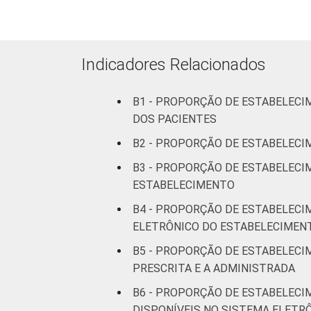
Com
Internação
3
(de 0 a 50
leitos)
Indicadores Relacionados
Com
B1 - PROPORÇÃO DE ESTABELECI
Internação
7
DOS PACIENTES
(mais de
50 leitos)
B2 - PROPORÇÃO DE ESTABELECI
B3 - PROPORÇÃO DE ESTABELECI
Serviço de
ESTABELECIMENTO
Apoio à
3
Diagnose
B4 - PROPORÇÃO DE ESTABELECI
e Terapia
ELETRÔNICO DO ESTABELECIMEN
B5 - PROPORÇÃO DE ESTABELECI
Localização
Capital
6
PRESCRITA E A ADMINISTRADA
Interior
4
B6 - PROPORÇÃO DE ESTABELECI
DISPONÍVEIS NO SISTEMA ELETR