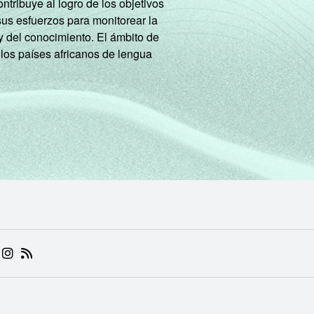
tribuye al logro de los objetivos
sus esfuerzos para monitorear la
y del conocimiento. El ámbito de
 los países africanos de lengua
 (ABRE EM NOVA ABA)
.BR (ABRE EM NOVA ABA)
 NIC.BR (ABRE EM NOVA ABA)
 NIC.BR (ABRE EM NOVA ABA)
AM DO NIC.BR (ABRE EM NOVA ABA)
NKEDIN DO NIC.BR (ABRE EM NOVA ABA)
INSTAGRAM DO NIC.BR (ABRE EM NOVA ABA)
RSS DO NIC.BR (ABRE EM NOVA ABA)