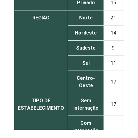
Privado
15
24
REGIÃO
Norte
21
15
Nordeste
14
15
Sudeste
9
18
Sul
11
15
Centro-
17
18
Oeste
TIPO DE
Sem
17
20
ESTABELECIMENTO
internação
Com
internação
21
16
até 50