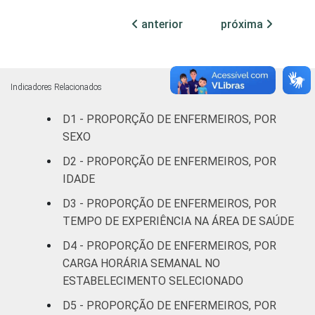
leitos
anterior
próxima
Com
internação,
8
14
mais de 50
Indicadores Relacionados
leitos
D1 - PROPORÇÃO DE ENFERMEIROS, POR
Não
SEXO
19
20
classificado
D2 - PROPORÇÃO DE ENFERMEIROS, POR
IDADE
FAIXA ETÁRIA
Até 30 anos
37
39
D3 - PROPORÇÃO DE ENFERMEIROS, POR
TEMPO DE EXPERIÊNCIA NA ÁREA DE SAÚDE
31 a 40
6
14
anos
D4 - PROPORÇÃO DE ENFERMEIROS, POR
CARGA HORÁRIA SEMANAL NO
41 anos ou
ESTABELECIMENTO SELECIONADO
3
3
mais
D5 - PROPORÇÃO DE ENFERMEIROS, POR