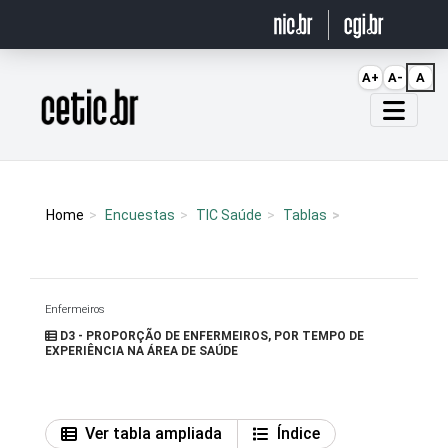
Ir para o conteúdo
A+
A-
A
Página inicial
Home
Encuestas
TIC Saúde
Tablas
Enfermeiros
D3 - PROPORÇÃO DE ENFERMEIROS, POR TEMPO DE
EXPERIÊNCIA NA ÁREA DE SAÚDE
Ver tabla ampliada
Índice