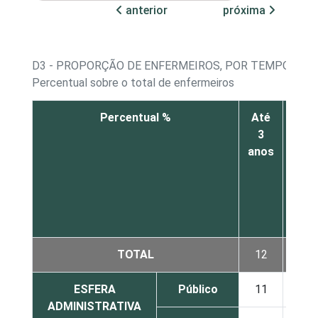
anterior
próxima
D3 - PROPORÇÃO DE ENFERMEIROS, POR TEMPO DE E
Percentual sobre o total de enfermeiros
Percentual %
Até
De
3
mais
anos
de 3
até
5
anos
TOTAL
12
16
ESFERA
Público
11
12
ADMINISTRATIVA