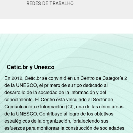
REDES DE TRABALHO
LOCALIZAÇÃO
Capital
7
8
Interior
17
23
Base: 312.517 enfermeiros. Dados
coletados entre novembro de 2015 e junho
de 2016.
Cetic.br y Unesco
En 2012, Cetic.br se convirtió en un Centro de Categoría 2
de la UNESCO, el primero de su tipo dedicado al
desarrollo de la sociedad de la información y del
conocimiento. El Centro está vinculado al Sector de
Comunicación e Información (CI), una de las cinco áreas
de la UNESCO. Contribuye al logro de los objetivos
estratégicos de la organización, fortaleciendo sus
esfuerzos para monitorear la construcción de sociedades