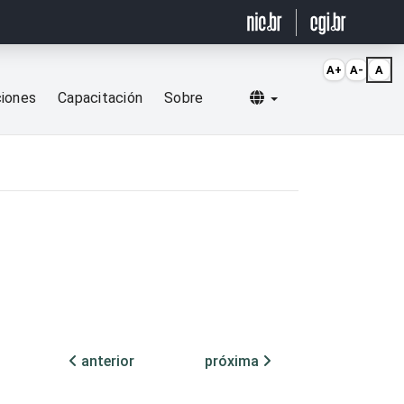
A+
A-
A
Selecionar idioma
ciones
Capacitación
Sobre
anterior
próxima