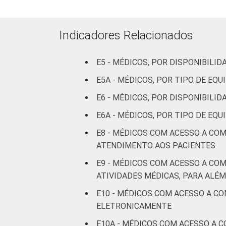
De 51 
LOCALIZAÇÃO
C
Indicadores Relacionados
I
E5 - MÉDICOS, POR DISPONIBIL
E5A - MÉDICOS, POR TIPO DE E
Fonte: CGI.br/NIC.br, Centro Regional 
Tecnologias de Informação e Comunica
E6 - MÉDICOS, POR DISPONIBILI
E6A - MÉDICOS, POR TIPO DE E
E8 - MÉDICOS COM ACESSO A CO
ATENDIMENTO AOS PACIENTES
E9 - MÉDICOS COM ACESSO A CO
ATIVIDADES MÉDICAS, PARA ALÉ
E10 - MÉDICOS COM ACESSO A C
ELETRONICAMENTE
E10A - MÉDICOS COM ACESSO A 