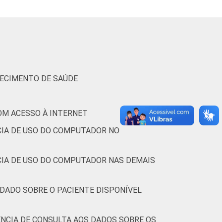
37
4
35
LECIMENTO DE SAÚDE
(Cetic.br), Pesquisa sobre o uso das
16.
OM ACESSO À INTERNET
CIA DE USO DO COMPUTADOR NO
CIA DE USO DO COMPUTADOR NAS DEMAIS
 DADO SOBRE O PACIENTE DISPONÍVEL
NCIA DE CONSULTA AOS DADOS SOBRE OS