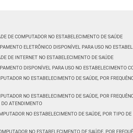
anos ou mais
63
apital
96
nterior
65
IDADE DE COMPUTADOR NO ESTABELECIMENTO DE SAÚDE
QUIPAMENTO ELETRÔNICO DISPONÍVEL PARA USO NO ESTABE
de Estudos para o Desenvolvimento da Sociedade da Informação 
ção nos estabelecimentos de saúde brasileiros - TIC Saúde 20
DADE DE INTERNET NO ESTABELECIMENTO DE SAÚDE
QUIPAMENTO DISPONÍVEL PARA USO NO ESTABELECIMENTO C
MPUTADOR NO ESTABELECIMENTO DE SAÚDE, POR FREQUÊN
MPUTADOR NO ESTABELECIMENTO DE SAÚDE, POR FREQUÊN
M DO ATENDIMENTO
OMPUTADOR NO ESTABELECIMENTO DE SAÚDE, POR TIPO DE
COMPUTADOR NO ESTABELECIMENTO DE SAÚDE, POR FREQUÊ