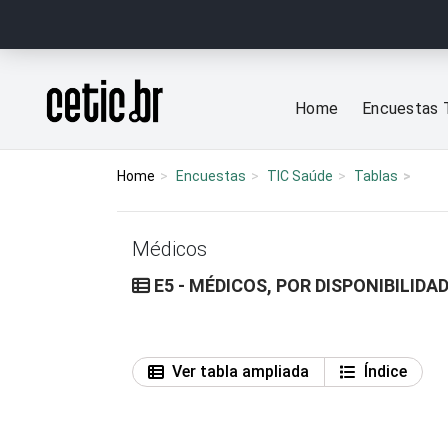
Ir para o conteúdo
Página inicial
Home
Encuestas 
Home
Encuestas
TIC Saúde
Tablas
Médicos
E5 - MÉDICOS, POR DISPONIBILID
Ver tabla ampliada
Índice