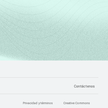
PÁGINA DE CONTA
Contáctenos
Privacidad y términos
Creative Commons