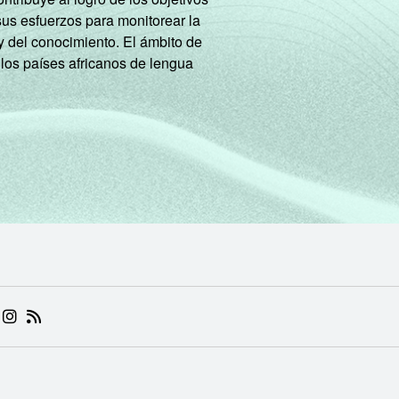
sus esfuerzos para monitorear la
y del conocimiento. El ámbito de
 los países africanos de lengua
 (ABRE EM NOVA ABA)
.BR (ABRE EM NOVA ABA)
 NIC.BR (ABRE EM NOVA ABA)
 NIC.BR (ABRE EM NOVA ABA)
AM DO NIC.BR (ABRE EM NOVA ABA)
NKEDIN DO NIC.BR (ABRE EM NOVA ABA)
INSTAGRAM DO NIC.BR (ABRE EM NOVA ABA)
RSS DO NIC.BR (ABRE EM NOVA ABA)