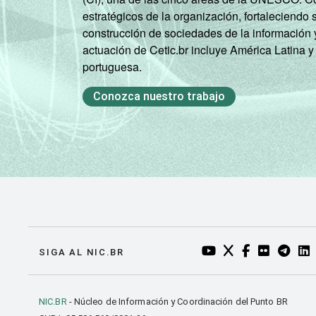
estratégicos de la organización, fortaleciendo 
construcción de sociedades de la información 
actuación de Cetic.br incluye América Latina y
portuguesa.
Conozca nuestro trabajo
YOUTUBE DO NIC.BR
TWITTER DO NIC
FACEBOOK DO
FLICKR DO
TELEGR
LI
SIGA AL NIC.BR
NIC.BR
- Núcleo de Información y Coordinación del Punto BR