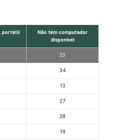
portátil
Não têm computador
disponível
23
34
13
27
28
19