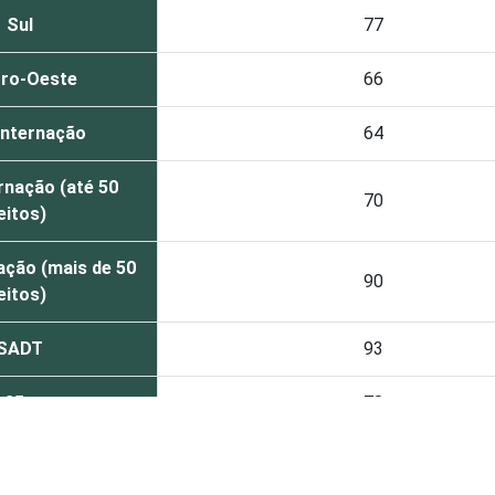
Sul
77
ro-Oeste
66
internação
64
rnação (até 50
70
eitos)
ação (mais de 50
90
eitos)
SADT
93
 35 anos
78
 a 50 anos
88