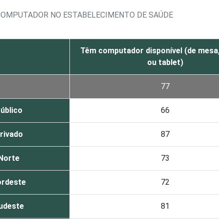
E COMPUTADOR NO ESTABELECIMENTO DE SAÚDE
Têm computador disponível (de mesa, 
ou tablet)
77
úblico
66
rivado
87
Norte
73
rdeste
72
udeste
81