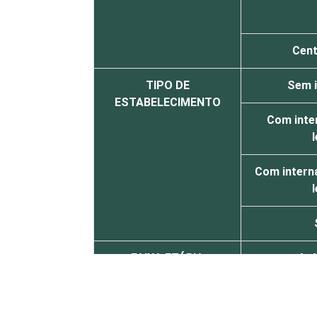
Cent
TIPO DE
Sem 
ESTABELECIMENTO
Com inte
l
Com intern
l
FAIXA ETÁRIA
Até
De 36