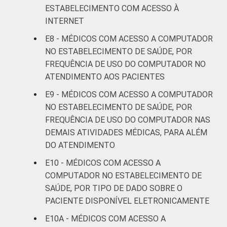
LOCALIZAÇÃO
Capital
97
ESTABELECIMENTO COM ACESSO À
INTERNET
Interior
72
E8 - MÉDICOS COM ACESSO A COMPUTADOR
NO ESTABELECIMENTO DE SAÚDE, POR
¹Cada item apresentado se refere apenas
FREQUÊNCIA DE USO DO COMPUTADOR NO
aos resultados da alternativa "Sim".
ATENDIMENTO AOS PACIENTES
Fonte: CGI.br/NIC.br, Centro Regional de
E9 - MÉDICOS COM ACESSO A COMPUTADOR
Estudos para o Desenvolvimento da
NO ESTABELECIMENTO DE SAÚDE, POR
Sociedade da Informação (Cetic.br),
FREQUÊNCIA DE USO DO COMPUTADOR NAS
Pesquisa sobre o uso das Tecnologias de
DEMAIS ATIVIDADES MÉDICAS, PARA ALÉM
Informação e Comunicação nos
DO ATENDIMENTO
estabelecimentos de saúde brasileiros - TIC
Saúde 2016.
E10 - MÉDICOS COM ACESSO A
COMPUTADOR NO ESTABELECIMENTO DE
SAÚDE, POR TIPO DE DADO SOBRE O
PACIENTE DISPONÍVEL ELETRONICAMENTE
E10A - MÉDICOS COM ACESSO A