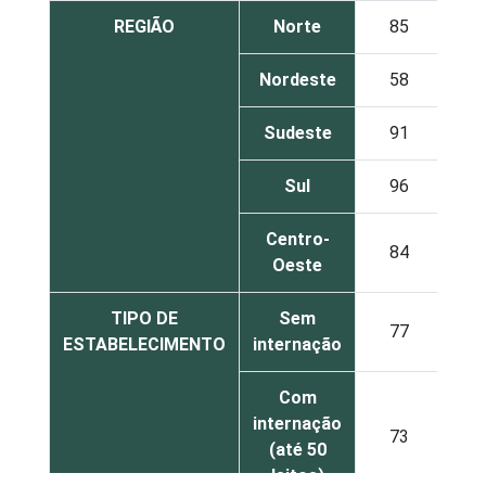
REGIÃO
Norte
85
Nordeste
58
Sudeste
91
Sul
96
Centro-
84
Oeste
TIPO DE
Sem
77
ESTABELECIMENTO
internação
Com
internação
73
(até 50
leitos)