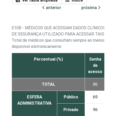
Ver tabla ampliada
Índice
anterior
próxima
E10B - MÉDICOS QUE ACESSAM DADOS CLÍNICOS EL
DE SEGURANÇA UTILIZADO PARA ACESSAR TAIS DAD
Total de médicos que consultam sempre ao menos um dad
disponível eletronicamente
Percentual (%)
Senha
Cer
de
d
acesso
TOTAL
86
ESFERA
Público
69
ADMINISTRATIVA
Privado
96