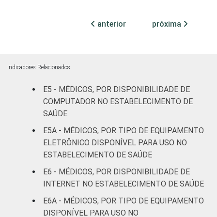
Com
anterior
próxima
internação
92
(mais de
50 leitos)
Indicadores Relacionados
SADT
81
E5 - MÉDICOS, POR DISPONIBILIDADE DE
FAIXA ETÁRIA
COMPUTADOR NO ESTABELECIMENTO DE
Até 35
75
anos
SAÚDE
E5A - MÉDICOS, POR TIPO DE EQUIPAMENTO
De 36 a 50
ELETRÔNICO DISPONÍVEL PARA USO NO
89
anos
ESTABELECIMENTO DE SAÚDE
E6 - MÉDICOS, POR DISPONIBILIDADE DE
De 51
INTERNET NO ESTABELECIMENTO DE SAÚDE
anos ou
92
mais
E6A - MÉDICOS, POR TIPO DE EQUIPAMENTO
DISPONÍVEL PARA USO NO