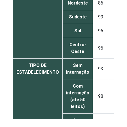
Nordeste
86
14
Sudeste
99
1
Sul
96
4
Centro-
96
4
Oeste
TIPO DE
Sem
93
7
ESTABELECIMENTO
internação
Com
internação
98
2
(até 50
leitos)
Com