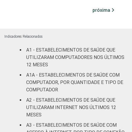
internação
99
1
(mais de
próxima
50 leitos)
Serviço de
apoio à
Indicadores Relacionados
98
2
diagnose e
A1 - ESTABELECIMENTOS DE SAÚDE QUE
terapia
UTILIZARAM COMPUTADORES NOS ÚLTIMOS
LOCALIZAÇÃO
Capital
100
0
12 MESES
A1A - ESTABELECIMENTOS DE SAÚDE COM
Interior
93
7
COMPUTADOR, POR QUANTIDADE E TIPO DE
COMPUTADOR
Fonte: CGI.br/NIC.br, Centro Regional de
A2 - ESTABELECIMENTOS DE SAÚDE QUE
Estudos para o Desenvolvimento da
UTILIZARAM INTERNET NOS ÚLTIMOS 12
Sociedade da Informação (Cetic.br),
MESES
Pesquisa sobre o uso das tecnologias de
informação e comunicação nos
A3 - ESTABELECIMENTOS DE SAÚDE COM
estabelecimentos de saúde brasileiros - TIC