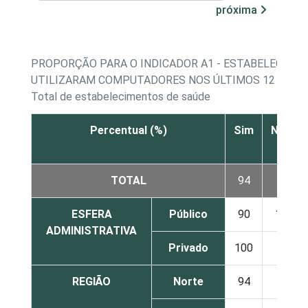
próxima
PROPORÇÃO PARA O INDICADOR A1 - ESTABELECIME
UTILIZARAM COMPUTADORES NOS ÚLTIMOS 12 MESE
Total de estabelecimentos de saúde
Percentual (%)
Sim
Não
TOTAL
94
6
ESFERA
Público
90
10
ADMINISTRATIVA
Privado
100
0
REGIÃO
Norte
94
6