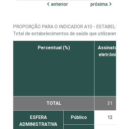
anterior
próxima
PROPORÇÃO PARA O INDICADOR A10 - ESTABELECIM
Total de estabelecimentos de saúde que utilizaram a Int
Percentual (%)
Assinatura
eletrônica
TOTAL
31
ESFERA
Público
12
ADMINISTRATIVA