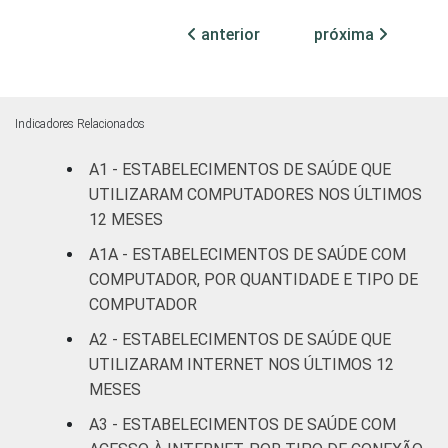
leitos)
anterior
próxima
Com
internação
38
(mais de
Indicadores Relacionados
50 leitos)
A1 - ESTABELECIMENTOS DE SAÚDE QUE
Serviço de
UTILIZARAM COMPUTADORES NOS ÚLTIMOS
apoio à
12 MESES
65
diagnose e
A1A - ESTABELECIMENTOS DE SAÚDE COM
terapia
COMPUTADOR, POR QUANTIDADE E TIPO DE
COMPUTADOR
LOCALIZAÇÃO
Capital
33
A2 - ESTABELECIMENTOS DE SAÚDE QUE
Interior
31
UTILIZARAM INTERNET NOS ÚLTIMOS 12
MESES
¹Cada item apresentado se refere apenas
A3 - ESTABELECIMENTOS DE SAÚDE COM
aos resultados da alternativa "Sim".