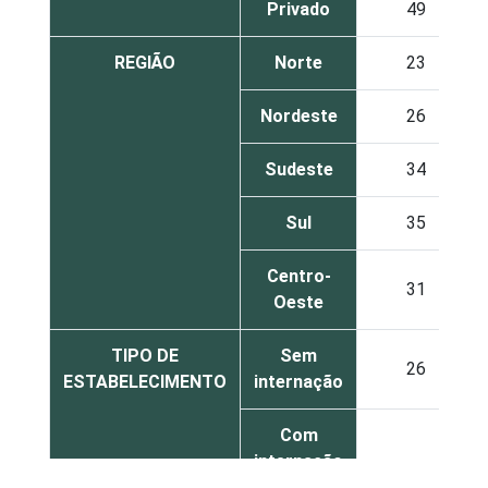
Privado
49
REGIÃO
Norte
23
Nordeste
26
Sudeste
34
Sul
35
Centro-
31
Oeste
TIPO DE
Sem
26
ESTABELECIMENTO
internação
Com
internação
24
(até 50