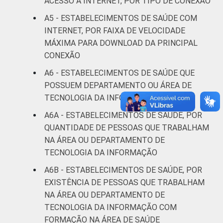
ACESSO À INTERNET, POR TIPO DE CONEXÃO
Fonte: CGI.br/NIC.br, Centro Regional de
A5 - ESTABELECIMENTOS DE SAÚDE COM
Estudos para o Desenvolvimento da
INTERNET, POR FAIXA DE VELOCIDADE
Sociedade da Informação (Cetic.br),
MÁXIMA PARA DOWNLOAD DA PRINCIPAL
Pesquisa sobre o uso das tecnologias de
CONEXÃO
informação e comunicação nos
A6 - ESTABELECIMENTOS DE SAÚDE QUE
estabelecimentos de saúde brasileiros - TIC
POSSUEM DEPARTAMENTO OU ÁREA DE
Saúde 2017.
TECNOLOGIA DA INFORMAÇÃO
A6A - ESTABELECIMENTOS DE SAÚDE, POR
QUANTIDADE DE PESSOAS QUE TRABALHAM
NA ÁREA OU DEPARTAMENTO DE
TECNOLOGIA DA INFORMAÇÃO
A6B - ESTABELECIMENTOS DE SAÚDE, POR
EXISTÊNCIA DE PESSOAS QUE TRABALHAM
NA ÁREA OU DEPARTAMENTO DE
TECNOLOGIA DA INFORMAÇÃO COM
FORMAÇÃO NA ÁREA DE SAÚDE