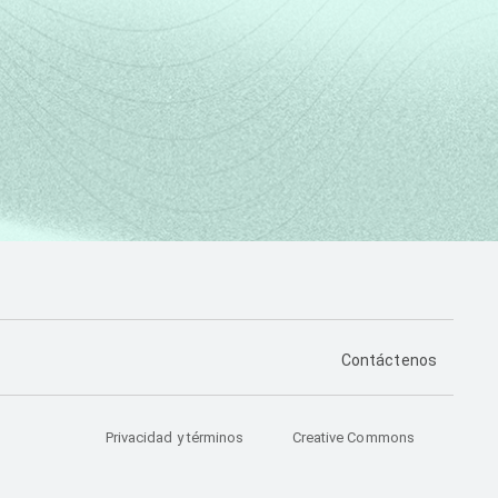
PÁGINA DE CONTA
Contáctenos
Privacidad y términos
Creative Commons