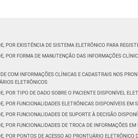
45
25
16
0
0
DE, POR EXISTÊNCIA DE SISTEMA ELETRÔNICO PARA REGIS
DE, POR FORMA DE MANUTENÇÃO DAS INFORMAÇÕES CLÍNI
57
11
9
11
0
ÚDE COM INFORMAÇÕES CLÍNICAS E CADASTRAIS NOS PRO
ÁRIOS ELETRÔNICOS
64
13
8
1
0
DE, POR TIPO DE DADO SOBRE O PACIENTE DISPONÍVEL EL
40
12
14
4
0
DE, POR FUNCIONALIDADES ELETRÔNICAS DISPONÍVEIS EM 
E, POR FUNCIONALIDADES DE SUPORTE À DECISÃO DISPON
de Estudos para o Desenvolvimento da Sociedade da Informação 
ão nos estabelecimentos de saúde brasileiros - TIC Saúde 201
DE, POR FUNCIONALIDADES DE TROCA DE INFORMAÇÕES EM
DE, POR PONTOS DE ACESSO AO PRONTUÁRIO ELETRÔNICO 