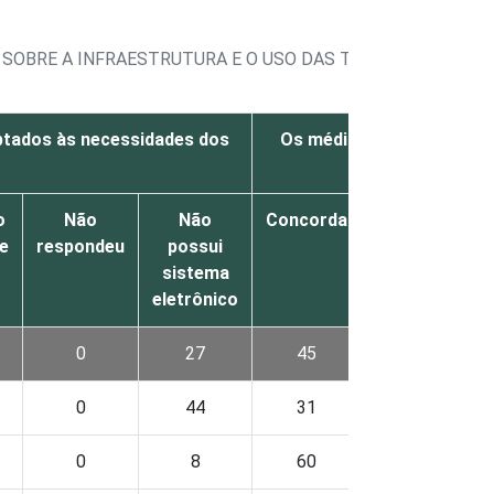
 SOBRE A INFRAESTRUTURA E O USO DAS TECNOLOGIAS DA
ptados às necessidades dos
Os médicos e enfermeiros
o
Não
Não
Concorda
Não
D
e
respondeu
possui
concorda
sistema
nem
eletrônico
discorda
0
27
45
11
0
44
31
12
0
8
60
11