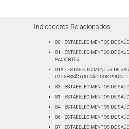
Com
internação
(mais de
Indicadores Relacionados
50 leitos)
B0 - ESTABELECIMENTOS DE SAÚ
Serviço de
apoio à
B1 - ESTABELECIMENTOS DE SAÚ
diagnose e
PACIENTES
terapia
B1A - ESTABELECIMENTOS DE SA
IMPRESSÃO OU NÃO DOS PRONTU
LOCALIZAÇÃO
Capital
B2 - ESTABELECIMENTOS DE SAÚ
Interior
B3 - ESTABELECIMENTOS DE SAÚ
B4 - ESTABELECIMENTOS DE SAÚD
Fonte: CGI.br/NIC.br, Centro Regional 
tecnologias de informação e comunicaç
B6 - ESTABELECIMENTOS DE SAÚ
B7 - ESTABELECIMENTOS DE SAÚ