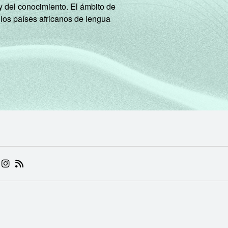
y del conocimiento. El ámbito de
 los países africanos de lengua
 (ABRE EM NOVA ABA)
.BR (ABRE EM NOVA ABA)
 NIC.BR (ABRE EM NOVA ABA)
 NIC.BR (ABRE EM NOVA ABA)
AM DO NIC.BR (ABRE EM NOVA ABA)
NKEDIN DO NIC.BR (ABRE EM NOVA ABA)
INSTAGRAM DO NIC.BR (ABRE EM NOVA ABA)
RSS DO NIC.BR (ABRE EM NOVA ABA)