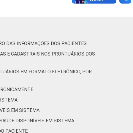
0
14
48
22
TRO DAS INFORMAÇÕES DOS PACIENTES
CAS E CADASTRAIS NOS PRONTUÁRIOS DOS
1
11
58
9
NTUÁRIOS EM FORMATO ELETRÔNICO, POR
0
14
69
10
ETRONICAMENTE
0
31
38
12
SISTEMA
ÍVEIS EM SISTEMA
(Cetic.br), Pesquisa sobre o uso das
7.
 SAÚDE DISPONÍVEIS EM SISTEMA
DO PACIENTE