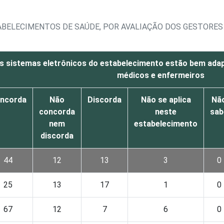
ABELECIMENTOS DE SAÚDE, POR AVALIAÇÃO DOS GESTORES
s sistemas eletrônicos do estabelecimento estão bem ada
médicos e enfermeiros
ncorda
Não
Discorda
Não se aplica
Nã
concorda
neste
sab
nem
estabelecimento
discorda
44
12
13
3
0
25
13
17
1
0
67
12
7
6
0