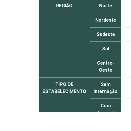
REGIÃO
Norte
Nordeste
Sudeste
Sul
Centro-
Oeste
TIPO DE
Sem
ESTABELECIMENTO
internação
Com
internação
(até 50
leitos)