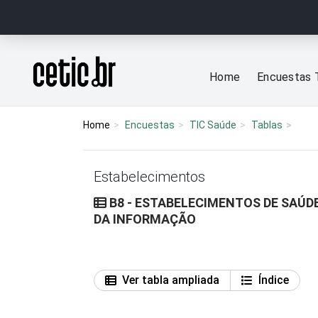
Ir para o conteúdo
Página inicial
Home
Encuestas 
Home
Encuestas
TIC Saúde
Tablas
Estabelecimentos
B8 - ESTABELECIMENTOS DE SAÚD
DA INFORMAÇÃO
Ver tabla ampliada
Índice