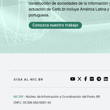
construcción de sociedades de la información 
actuación de Cetic.br incluye América Latina y
portuguesa.
Conozca nuestro trabajo
YOUTUBE DO NIC.BR
TWITTER DO NIC
FACEBOOK DO
FLICKR DO
TELEGR
LI
SIGA AL NIC.BR
NIC.BR
- Núcleo de Información y Coordinación del Punto BR
CNPJ: 05.506.560/0001-36