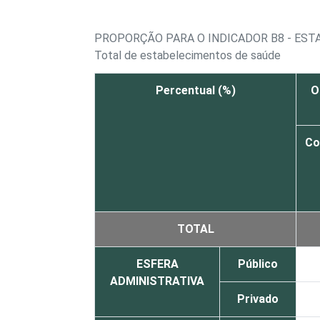
PROPORÇÃO PARA O INDICADOR B8 - EST
Total de estabelecimentos de saúde
Percentual (%)
O
Co
TOTAL
ESFERA
Público
ADMINISTRATIVA
Privado