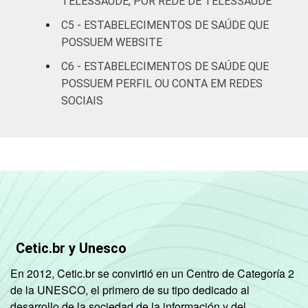
TELESSAÚDE, POR REDE DE TELESSAÚDE
DE SAÚDE
Não UBS
1
C5 - ESTABELECIMENTOS DE SAÚDE QUE
LOCALIZAÇÃO
POSSUEM WEBSITE
Capital
2
C6 - ESTABELECIMENTOS DE SAÚDE QUE
Interior
3
POSSUEM PERFIL OU CONTA EM REDES
SOCIAIS
Fonte: CGI/NIC.br, Centro Regional de
Estudos para o Desenvolvimento da
Sociedade da Informação (Cetic.br),
Pesquisa sobre o uso das tecnologias de
informação e comunicação nos
estabelecimentos de saúde brasileiros – TIC
Saúde 2018.
Cetic.br y Unesco
En 2012, Cetic.br se convirtió en un Centro de Categoría 2
de la UNESCO, el primero de su tipo dedicado al
desarrollo de la sociedad de la información y del