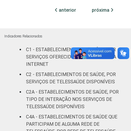
anterior
próxima
Com
internação
2
(até 50
leitos)
Indicadores Relacionados
C1 - ESTABELECIMENTOS DE SAÚDE, POR
Com
internação
SERVIÇOS OFERECIDOS AO PACIENTE VIA
6
(mais de
INTERNET
50 leitos)
C2 - ESTABELECIMENTOS DE SAÚDE, POR
SERVIÇOS DE TELESSAÚDE DISPONÍVEIS
Serviço de
C2A - ESTABELECIMENTOS DE SAÚDE, POR
apoio à
0
diagnose e
TIPO DE INTERAÇÃO NOS SERVIÇOS DE
terapia
TELESSAÚDE DISPONÍVEIS
C4A - ESTABELECIMENTOS DE SAÚDE QUE
IDENTIFICAÇÃO DE
UBS
5
PARTICIPAM DE ALGUMA REDE DE
UNIDADE BÁSICA