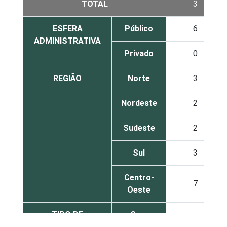
TOTAL
3
ESFERA
Público
6
ADMINISTRATIVA
Privado
0
REGIÃO
Norte
3
Nordeste
2
Sudeste
2
Sul
3
Centro-
7
Oeste
TIPO DE
Sem
3
ESTABELECIMENTO
internação