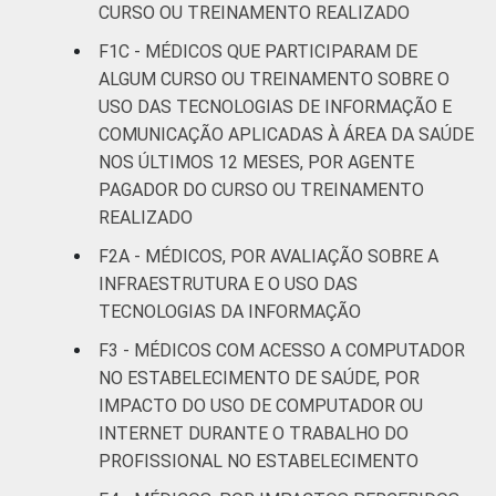
CURSO OU TREINAMENTO REALIZADO
anos ou
9
91
mais
F1C - MÉDICOS QUE PARTICIPARAM DE
ALGUM CURSO OU TREINAMENTO SOBRE O
LOCALIZAÇÃO
Capital
34
66
USO DAS TECNOLOGIAS DE INFORMAÇÃO E
COMUNICAÇÃO APLICADAS À ÁREA DA SAÚDE
Interior
8
92
NOS ÚLTIMOS 12 MESES, POR AGENTE
PAGADOR DO CURSO OU TREINAMENTO
Fonte: CGI.br/NIC.br, Centro Regional de
REALIZADO
Estudos para o Desenvolvimento da
F2A - MÉDICOS, POR AVALIAÇÃO SOBRE A
Sociedade da Informação (Cetic.br),
INFRAESTRUTURA E O USO DAS
Pesquisa sobre o uso das tecnologias de
informação e comunicação nos
TECNOLOGIAS DA INFORMAÇÃO
estabelecimentos de saúde brasileiros – TIC
F3 - MÉDICOS COM ACESSO A COMPUTADOR
Saúde 2018.
NO ESTABELECIMENTO DE SAÚDE, POR
IMPACTO DO USO DE COMPUTADOR OU
INTERNET DURANTE O TRABALHO DO
PROFISSIONAL NO ESTABELECIMENTO