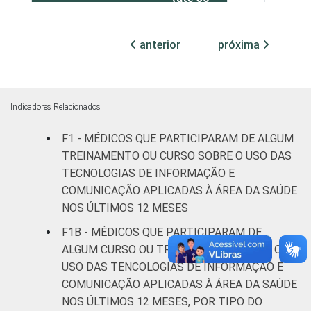
leitos)
anterior
próxima
Com
internação
18
82
(mais de
50 leitos)
Indicadores Relacionados
IDENTIFICAÇÃO DE
UBS
12
88
F1 - MÉDICOS QUE PARTICIPARAM DE ALGUM
UNIDADE BÁSICA
TREINAMENTO OU CURSO SOBRE O USO DAS
DE SAÚDE Pública
Não UBS
20
80
TECNOLOGIAS DE INFORMAÇÃO E
COMUNICAÇÃO APLICADAS À ÁREA DA SAÚDE
FAIXA ETÁRIA
Até 35
NOS ÚLTIMOS 12 MESES
11
88
anos
F1B - MÉDICOS QUE PARTICIPARAM DE
ALGUM CURSO OU TREINAMENTO SOBRE O
De 36 a 50
29
70
USO DAS TENCOLOGIAS DE INFORMAÇÃO E
anos
COMUNICAÇÃO APLICADAS À ÁREA DA SAÚDE
NOS ÚLTIMOS 12 MESES, POR TIPO DO
De 51