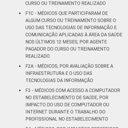
CURSO OU TREINAMENTO REALIZADO
anos ou
9
91
mais
F1C - MÉDICOS QUE PARTICIPARAM DE
ALGUM CURSO OU TREINAMENTO SOBRE O
LOCALIZAÇÃO
Capital
34
66
USO DAS TECNOLOGIAS DE INFORMAÇÃO E
COMUNICAÇÃO APLICADAS À ÁREA DA SAÚDE
Interior
8
92
NOS ÚLTIMOS 12 MESES, POR AGENTE
PAGADOR DO CURSO OU TREINAMENTO
Fonte: CGI.br/NIC.br, Centro Regional de
REALIZADO
Estudos para o Desenvolvimento da
F2A - MÉDICOS, POR AVALIAÇÃO SOBRE A
Sociedade da Informação (Cetic.br),
INFRAESTRUTURA E O USO DAS
Pesquisa sobre o uso das tecnologias de
informação e comunicação nos
TECNOLOGIAS DA INFORMAÇÃO
estabelecimentos de saúde brasileiros – TIC
F3 - MÉDICOS COM ACESSO A COMPUTADOR
Saúde 2018.
NO ESTABELECIMENTO DE SAÚDE, POR
IMPACTO DO USO DE COMPUTADOR OU
INTERNET DURANTE O TRABALHO DO
PROFISSIONAL NO ESTABELECIMENTO