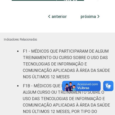
leitos)
anterior
próxima
Com
internação
18
82
(mais de
50 leitos)
Indicadores Relacionados
IDENTIFICAÇÃO DE
UBS
12
88
F1 - MÉDICOS QUE PARTICIPARAM DE ALGUM
UNIDADE BÁSICA
TREINAMENTO OU CURSO SOBRE O USO DAS
DE SAÚDE Pública
Não UBS
20
80
TECNOLOGIAS DE INFORMAÇÃO E
COMUNICAÇÃO APLICADAS À ÁREA DA SAÚDE
FAIXA ETÁRIA
Até 35
NOS ÚLTIMOS 12 MESES
11
88
anos
F1B - MÉDICOS QUE PARTICIPARAM DE
ALGUM CURSO OU TREINAMENTO SOBRE O
De 36 a 50
29
70
USO DAS TENCOLOGIAS DE INFORMAÇÃO E
anos
COMUNICAÇÃO APLICADAS À ÁREA DA SAÚDE
NOS ÚLTIMOS 12 MESES, POR TIPO DO
De 51