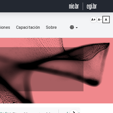
A+
A-
A
Selecionar idioma
ciones
Capacitación
Sobre