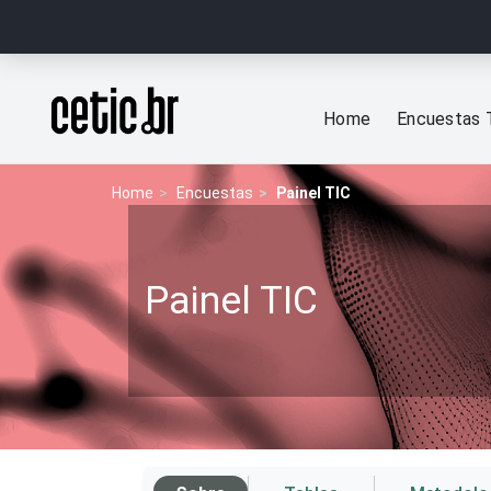
Ir para o conteúdo
Página inicial
Home
Encuestas 
Home
Encuestas
Painel TIC
Painel TIC