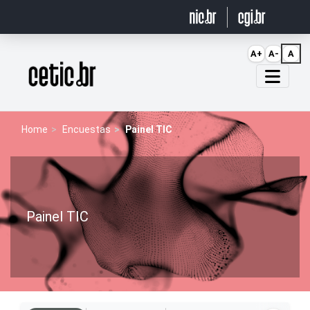
Ir para o conteúdo
A+
A-
A
Página inicial
Home
Encuestas
Painel TIC
Painel TIC