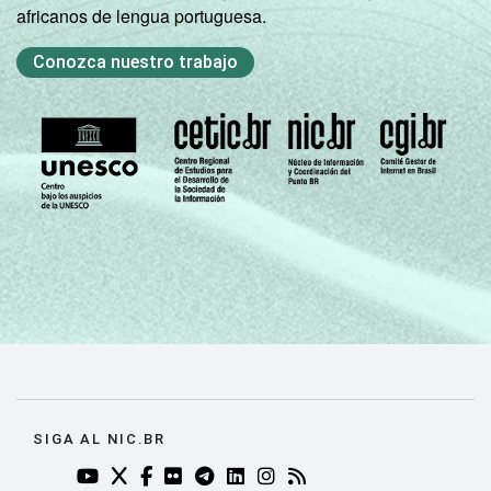
africanos de lengua portuguesa.
Conozca nuestro trabajo
SIGA AL NIC.BR
YOUTUBE DO NIC.BR (ABRE EM NOVA ABA)
TWITTER DO NIC.BR (ABRE EM NOVA ABA)
FACEBOOK DO NIC.BR (ABRE EM NOVA AB
FLICKR DO NIC.BR (ABRE EM NOVA AB
TELEGRAM DO NIC.BR (ABRE EM N
LINKEDIN DO NIC.BR (ABRE EM
INSTAGRAM DO NIC.BR (AB
RSS DO NIC.BR (ABRE 