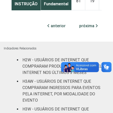
81
19
0
INSTRUÇÃO
Fundamental
Médio
73
18
9
anterior
próxima
Superior
65
27
8
FAIXA
De 16 a 24
67
19
15
ETÁRIA
anos
Indicadores Relacionados
De 25 a 34
H2W - USUÁRIOS DE INTERNET QUE
75
23
2
anos
COMPRARAM PRODUTOS E SERVIÇOS PELA
INTERNET NOS ÚLTIMOS 3 MESES
De 35 a 44
61
36
4
H3AW - USUÁRIOS DE INTERNET QUE
anos
COMPRARAM INGRESSOS PARA EVENTOS
PELA INTERNET, POR MODALIDADE DO
De 45 a 59
86
7
7
EVENTO
anos
H3W - USUÁRIOS DE INTERNET QUE