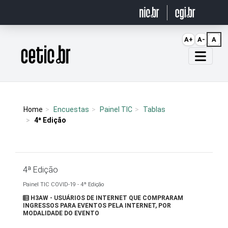
Ir para o conteúdo
A+
A-
A
Página inicial
Home
Encuestas
Painel TIC
Tablas
4ª Edição
4ª Edição
Painel TIC COVID-19 - 4ª Edição
H3AW - USUÁRIOS DE INTERNET QUE COMPRARAM
INGRESSOS PARA EVENTOS PELA INTERNET, POR
MODALIDADE DO EVENTO