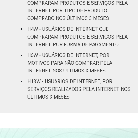
De 60 anos
COMPRARAM PRODUTOS E SERVIÇOS PELA
60
27
13
ou mais
INTERNET, POR TIPO DE PRODUTO
COMPRADO NOS ÚLTIMOS 3 MESES
CLASSE
AB
62
32
5
H4W - USUÁRIOS DE INTERNET QUE
SOCIAL
COMPRARAM PRODUTOS E SERVIÇOS PELA
C
74
14
12
INTERNET, POR FORMA DE PAGAMENTO
DE
86
9
5
H6W - USUÁRIOS DE INTERNET, POR
MOTIVOS PARA NÃO COMPRAR PELA
INTERNET NOS ÚLTIMOS 3 MESES
Fonte: CGI.br/NIC.br, Centro Regional de
Estudos para o Desenvolvimento da
H13W - USUÁRIOS DE INTERNET, POR
Sociedade da Informação (Cetic.br),
SERVIÇOS REALIZADOS PELA INTERNET NOS
Pesquisa on-line com usuários de Internet no
ÚLTIMOS 3 MESES
Brasil - Painel TIC COVID-19 - Edição 4.