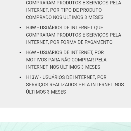
COMPRARAM PRODUTOS E SERVIÇOS PELA
De 60 anos
INTERNET, POR TIPO DE PRODUTO
69
31
0
ou mais
COMPRADO NOS ÚLTIMOS 3 MESES
H4W - USUÁRIOS DE INTERNET QUE
CLASSE
AB
80
19
1
COMPRARAM PRODUTOS E SERVIÇOS PELA
SOCIAL
INTERNET, POR FORMA DE PAGAMENTO
C
59
40
1
H6W - USUÁRIOS DE INTERNET, POR
DE
39
60
1
MOTIVOS PARA NÃO COMPRAR PELA
INTERNET NOS ÚLTIMOS 3 MESES
Fonte: CGI.br/NIC.br, Centro Regional de
H13W - USUÁRIOS DE INTERNET, POR
Estudos para o Desenvolvimento da
SERVIÇOS REALIZADOS PELA INTERNET NOS
Sociedade da Informação (Cetic.br),
ÚLTIMOS 3 MESES
Pesquisa on-line com usuários de Internet no
Brasil - Painel TIC COVID-19 - Edição 4.