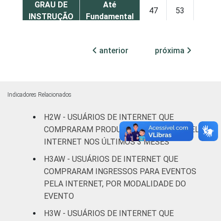
GRAU DE
Até
47
53
0
INSTRUÇÃO
Fundamental
Médio
60
38
1
anterior
próxima
Superior
73
27
1
FAIXA
De 16 a 24
50
47
2
Indicadores Relacionados
ETÁRIA
anos
H2W - USUÁRIOS DE INTERNET QUE
De 25 a 34
COMPRARAM PRODUTOS E SERVIÇOS PELA
71
28
0
anos
INTERNET NOS ÚLTIMOS 3 MESES
H3AW - USUÁRIOS DE INTERNET QUE
De 35 a 44
66
33
1
COMPRARAM INGRESSOS PARA EVENTOS
anos
PELA INTERNET, POR MODALIDADE DO
EVENTO
De 45 a 59
59
40
0
anos
H3W - USUÁRIOS DE INTERNET QUE