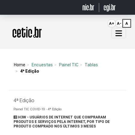
Ir para o conteúdo
A+
A-
A
Página inicial
Home
Encuestas
Painel TIC
Tablas
4ª Edição
4ª Edição
Painel TIC COVID-19 - 4ª Edição
H3W - USUÁRIOS DE INTERNET QUE COMPRARAM
PRODUTOS E SERVIÇOS PELA INTERNET, POR TIPO DE
PRODUTO COMPRADO NOS ÚLTIMOS 3 MESES