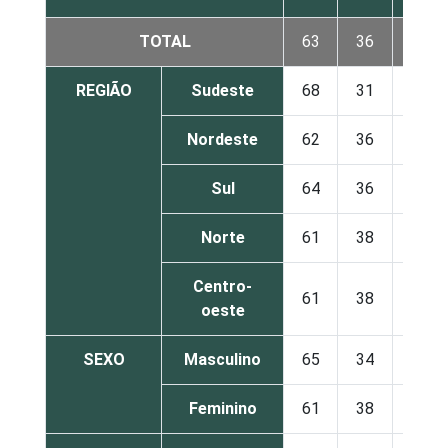
TOTAL
63
36
1
REGIÃO
Sudeste
68
31
1
Nordeste
62
36
2
Sul
64
36
0
Norte
61
38
1
Centro-
61
38
0
oeste
SEXO
Masculino
65
34
1
Feminino
61
38
1