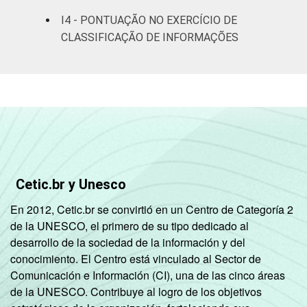
I4 - PONTUAÇÃO NO EXERCÍCIO DE
CLASSE
AB
55
38
CLASSIFICAÇÃO DE INFORMAÇÕES
SOCIAL
C
47
48
DE
35
58
ÁREA
Urbana
47
47
Rural
38
56
Cetic.br y Unesco
GRAU DE
Anos iniciais
INSTRUÇÃO
do Ensino
33
59
En 2012, Cetic.br se convirtió en un Centro de Categoría 2
Fundamental
de la UNESCO, el primero de su tipo dedicado al
desarrollo de la sociedad de la información y del
Anos finais
conocimiento. El Centro está vinculado al Sector de
do Ensino
40
51
Comunicación e Información (CI), una de las cinco áreas
Fundamental
de la UNESCO. Contribuye al logro de los objetivos