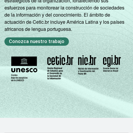
estratégicos de la organización, fortaleciendo sus
Ensino Médio
41
53
esfuerzos para monitorear la construcción de sociedades
de la información y del conocimiento. El ámbito de
actuación de Cetic.br incluye América Latina y los países
Ensino
56
37
africanos de lengua portuguesa.
Superior
Conozca nuestro trabajo
COR OU RAÇA
Branca
46
49
Preta
50
47
Parda
46
46
Amarela
36
59
Indígena
29
63
Não sei
13
53
DISPOSITIVOS
Apenas