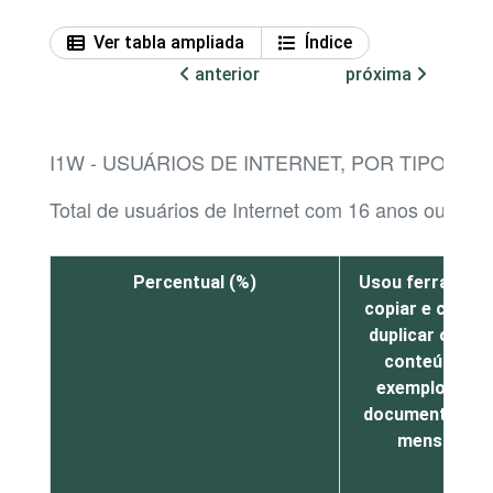
Ver tabla ampliada
Índice
anterior
próxima
I1W - USUÁRIOS DE INTERNET, POR TIPO DE 
Total de usuários de Internet com 16 anos ou mais
Percentual (%)
Usou ferrament
copiar e colar 
duplicar ou mo
conteúdo, po
exemplo, em 
documento ou 
mensagem