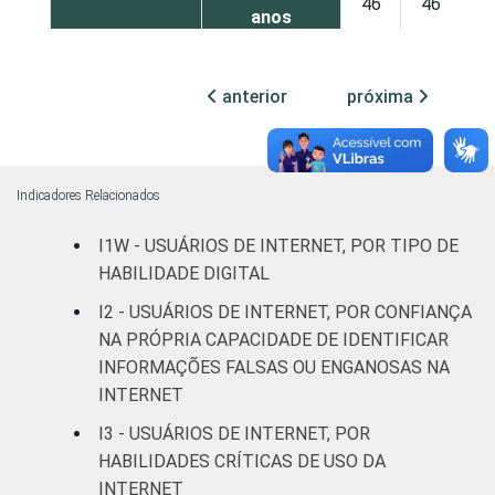
46
46
anos
De 45 a 59
47
49
anterior
próxima
anos
60 anos ou
34
60
mais
Indicadores Relacionados
REGIÃO
Norte
47
46
I1W - USUÁRIOS DE INTERNET, POR TIPO DE
HABILIDADE DIGITAL
Nordeste
45
48
I2 - USUÁRIOS DE INTERNET, POR CONFIANÇA
NA PRÓPRIA CAPACIDADE DE IDENTIFICAR
Sudeste
44
50
INFORMAÇÕES FALSAS OU ENGANOSAS NA
INTERNET
Sul
47
45
I3 - USUÁRIOS DE INTERNET, POR
Centro-
HABILIDADES CRÍTICAS DE USO DA
52
41
Oeste
INTERNET