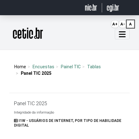
Ir para o conteúdo
A+
A-
A
Página inicial
Home
Encuestas
Painel TIC
Tablas
Panel TIC 2025
Panel TIC 2025
Integridade da informação
I1W - USUÁRIOS DE INTERNET, POR TIPO DE HABILIDADE
DIGITAL