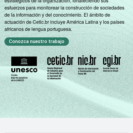
estratégicos de la organización, fortaleciendo sus
Preta
0
20
esfuerzos para monitorear la construcción de sociedades
de la información y del conocimiento. El ámbito de
Parda
0
20
actuación de Cetic.br incluye América Latina y los países
africanos de lengua portuguesa.
Amarela
0
27
Conozca nuestro trabajo
Indígena
0
26
Não sei
0
10
DISPOSITIVOS
Apenas
0
35
DE ACESSO À
computador
INTERNET
Apenas
telefone
0
21
celular
Ambos
0
15