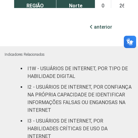
REGIÃO
Norte
0
26
Nordeste
0
19
anterior
Sudeste
0
16
Sul
0
16
Indicadores Relacionados
Centro-
I1W - USUÁRIOS DE INTERNET, POR TIPO DE
0
16
Oeste
HABILIDADE DIGITAL
I2 - USUÁRIOS DE INTERNET, POR CONFIANÇA
CLASSE
AB
0
12
NA PRÓPRIA CAPACIDADE DE IDENTIFICAR
SOCIAL
INFORMAÇÕES FALSAS OU ENGANOSAS NA
C
0
17
INTERNET
DE
0
25
I3 - USUÁRIOS DE INTERNET, POR
HABILIDADES CRÍTICAS DE USO DA
ÁREA
Urbana
0
16
INTERNET