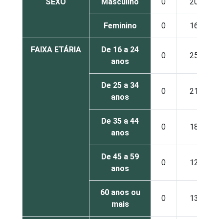
SEXO
Masculino
0
20
Feminino
0
16
FAIXA ETÁRIA
De 16 a 24
0
25
anos
De 25 a 34
0
21
anos
De 35 a 44
0
18
anos
De 45 a 59
0
12
anos
60 anos ou
0
13
mais