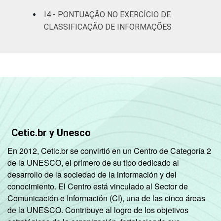
I4 - PONTUAÇÃO NO EXERCÍCIO DE
Rural
0
28
CLASSIFICAÇÃO DE INFORMAÇÕES
GRAU DE
Anos iniciais
INSTRUÇÃO
do Ensino
0
37
Fundamental
Anos finais
do Ensino
0
21
Fundamental
Cetic.br y Unesco
Ensino Médio
0
16
En 2012, Cetic.br se convirtió en un Centro de Categoría 2
de la UNESCO, el primero de su tipo dedicado al
Ensino
0
16
desarrollo de la sociedad de la información y del
Superior
conocimiento. El Centro está vinculado al Sector de
Comunicación e Información (CI), una de las cinco áreas
COR OU RAÇA
Branca
0
15
de la UNESCO. Contribuye al logro de los objetivos