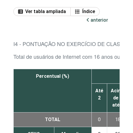
Ver tabla ampliada
Índice
anterior
I4 - PONTUAÇÃO NO EXERCÍCIO DE CLASSIF
Total de usuários de Internet com 16 anos ou mais
Percentual (%)
Até
Acima
2
de 2
até 4
TOTAL
0
18